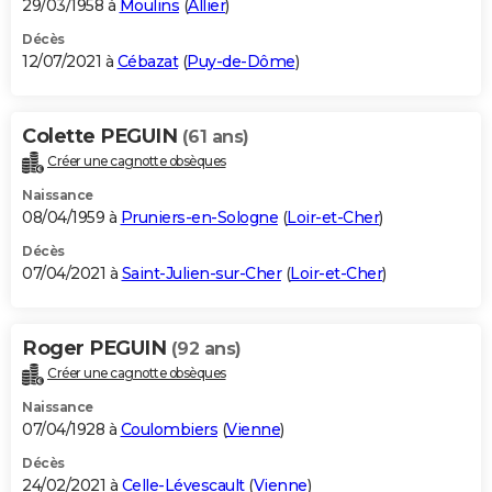
29/03/1958 à
Moulins
(
Allier
)
Décès
12/07/2021 à
Cébazat
(
Puy-de-Dôme
)
Colette PEGUIN
(61 ans)
Créer une cagnotte obsèques
Naissance
08/04/1959 à
Pruniers-en-Sologne
(
Loir-et-Cher
)
Décès
07/04/2021 à
Saint-Julien-sur-Cher
(
Loir-et-Cher
)
Roger PEGUIN
(92 ans)
Créer une cagnotte obsèques
Naissance
07/04/1928 à
Coulombiers
(
Vienne
)
Décès
24/02/2021 à
Celle-Lévescault
(
Vienne
)