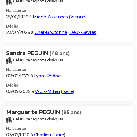
Créer une cagnotte obsèques
City break
Voyage de noces
Climat
Destinations
Voyage nature
Forum
+
PHOTO
Naissance
21/06/1939 à
Migné-Auxances
(
Vienne
)
GUIDES D'ACHAT
Décès
23/07/2026 à
Chef-Boutonne
(
Deux-Sèvres
)
BONS PLANS
CARTE DE VOEUX
Sandra PEGUIN
(48 ans)
Carte Bonne année
Carte Pâques
Carte de Noël
Carte Saint-Valentin
Carte d'anniversaire
DICTIONNAIRE
Créer une cagnotte obsèques
Biographies
Expressions
Dictionnaire
Citations
Proverbes
PROGRAMME TV
Naissance
02/02/1977 à
Lyon
(
Rhône
)
COPAINS D'AVANT
Décès
03/09/2025 à
Vaulx-Milieu
(
Isère
)
Se connecter
Collèges
Universités
Service militaire
S'inscrire
Lycées
Primaires
Entreprises
Avis de recherche
AVIS DE DÉCÈS
FORUM
Marguerite PEGUIN
(95 ans)
Lifestyle
Sport
Television
Cinema
Bricolage
Culture
Auto
Voyage
Créer une cagnotte obsèques
Naissance
03/07/1930 à
Charlieu
(
Loire
)