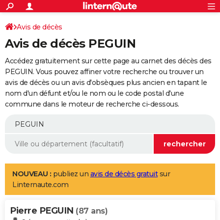
ACTUALITÉS
Connexion
S'inscrire
Avis de décès
Rechercher
Société
Education
Villes
Politique
Faits Divers
Monde
+
SPORT
Avis de décès PEGUIN
Football
Cyclisme
Forum
Coupe du monde 2026
Tennis
Rugby
CULTURE
Accédez gratuitement sur cette page au carnet des décès des
TNT
Cinéma
Musique
Programme TV
Streaming
Sorties cinéma
+
PEGUIN. Vous pouvez affiner votre recherche ou trouver un
FINANCE
avis de décès ou un avis d'obsèques plus ancien en tapant le
Impôts
Immobilier
Banque
Crédit
Retraite
Epargne
Risques naturels par ville
Assurance
AUTO
nom d'un défunt et/ou le nom ou le code postal d'une
commune dans le moteur de recherche ci-dessous.
Réserver un essai
Berlines
Forum auto
Essais
Citadines
SUV
+
HIGH-TECH
Meilleur smartphone
Ordinateurs
Guide high-tech
Mobiles
Internet
Jeux vidéo
+
BRICOLAGE
Aménagement intérieur
Cuisine
Jardinage
+
Forum
Extérieur
Salle de bains
Rangement
WEEK-END
Escapades
Expositions
Week-end nature
Guides de France
Patrimoine
Musées
+
LIFESTYLE
NOUVEAU :
publiez un
avis de décès gratuit
sur
Linternaute.com
Bien-être
Mode
+
Art de vivre
Loisirs
Modes de vie
SANTE
Pierre PEGUIN
Guide de la santé
Médicaments
+
Alimentation
Maladies
Sommeil
(87 ans)
VOYAGE