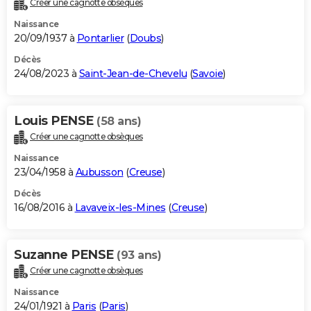
Créer une cagnotte obsèques
City break
Voyage de noces
Climat
Destinations
Voyage nature
Forum
+
PHOTO
Naissance
20/09/1937 à
Pontarlier
(
Doubs
)
GUIDES D'ACHAT
Décès
24/08/2023 à
Saint-Jean-de-Chevelu
(
Savoie
)
BONS PLANS
CARTE DE VOEUX
Louis PENSE
(58 ans)
Carte Bonne année
Carte Pâques
Carte de Noël
Carte Saint-Valentin
Carte d'anniversaire
DICTIONNAIRE
Créer une cagnotte obsèques
Biographies
Expressions
Dictionnaire
Citations
Proverbes
PROGRAMME TV
Naissance
23/04/1958 à
Aubusson
(
Creuse
)
COPAINS D'AVANT
Décès
16/08/2016 à
Lavaveix-les-Mines
(
Creuse
)
Se connecter
Collèges
Universités
Service militaire
S'inscrire
Lycées
Primaires
Entreprises
Avis de recherche
AVIS DE DÉCÈS
FORUM
Suzanne PENSE
(93 ans)
Lifestyle
Sport
Television
Cinema
Bricolage
Culture
Auto
Voyage
Créer une cagnotte obsèques
Naissance
24/01/1921 à
Paris
(
Paris
)