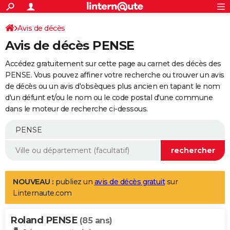
ACTUALITÉS
Connexion
S'inscrire
Avis de décès
Rechercher
Société
Education
Villes
Politique
Faits Divers
Monde
+
SPORT
Avis de décès PENSE
Football
Cyclisme
Forum
Coupe du monde 2026
Tennis
Rugby
CULTURE
Accédez gratuitement sur cette page au carnet des décès des
TNT
Cinéma
Musique
Programme TV
Streaming
Sorties cinéma
+
PENSE. Vous pouvez affiner votre recherche ou trouver un avis
FINANCE
de décès ou un avis d'obsèques plus ancien en tapant le nom
Impôts
Immobilier
Banque
Crédit
Retraite
Epargne
Risques naturels par ville
Assurance
AUTO
d'un défunt et/ou le nom ou le code postal d'une commune
dans le moteur de recherche ci-dessous.
Réserver un essai
Berlines
Forum auto
Essais
Citadines
SUV
+
HIGH-TECH
Meilleur smartphone
Ordinateurs
Guide high-tech
Mobiles
Internet
Jeux vidéo
+
BRICOLAGE
Aménagement intérieur
Cuisine
Jardinage
+
Forum
Extérieur
Salle de bains
Rangement
WEEK-END
Escapades
Expositions
Week-end nature
Guides de France
Patrimoine
Musées
+
LIFESTYLE
NOUVEAU :
publiez un
avis de décès gratuit
sur
Linternaute.com
Bien-être
Mode
+
Art de vivre
Loisirs
Modes de vie
SANTE
Roland PENSE
Guide de la santé
Médicaments
+
Alimentation
Maladies
Sommeil
(85 ans)
VOYAGE