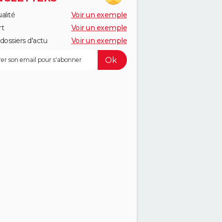
alité
Voir un exemple
rt
Voir un exemple
dossiers d'actu
Voir un exemple