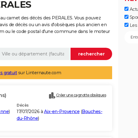
ERALES
Actu
Spo
 au carnet des décès des PERALES. Vous pouvez
 avis de décès ou un avis d'obsèques plus ancien en
Les 
nom ou le code postal d'une commune dans le moteur
s gratuit
sur Linternaute.com
ns)
Créer une cagnotte obsèques
Décès
onne
)
17/07/2026 à
Aix-en-Provence
(
Bouches-
du-Rhône
)