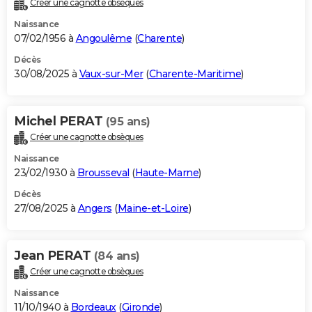
Créer une cagnotte obsèques
City break
Voyage de noces
Climat
Destinations
Voyage nature
Forum
+
PHOTO
Naissance
07/02/1956 à
Angoulême
(
Charente
)
GUIDES D'ACHAT
Décès
30/08/2025 à
Vaux-sur-Mer
(
Charente-Maritime
)
BONS PLANS
CARTE DE VOEUX
Michel PERAT
(95 ans)
Carte Bonne année
Carte Pâques
Carte de Noël
Carte Saint-Valentin
Carte d'anniversaire
DICTIONNAIRE
Créer une cagnotte obsèques
Biographies
Expressions
Dictionnaire
Citations
Proverbes
PROGRAMME TV
Naissance
23/02/1930 à
Brousseval
(
Haute-Marne
)
COPAINS D'AVANT
Décès
27/08/2025 à
Angers
(
Maine-et-Loire
)
Se connecter
Collèges
Universités
Service militaire
S'inscrire
Lycées
Primaires
Entreprises
Avis de recherche
AVIS DE DÉCÈS
FORUM
Jean PERAT
(84 ans)
Lifestyle
Sport
Television
Cinema
Bricolage
Culture
Auto
Voyage
Créer une cagnotte obsèques
Naissance
11/10/1940 à
Bordeaux
(
Gironde
)