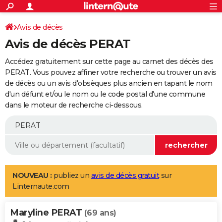
ACTUALITÉS
Connexion
S'inscrire
Avis de décès
Rechercher
Société
Education
Villes
Politique
Faits Divers
Monde
+
SPORT
Avis de décès PERAT
Football
Cyclisme
Forum
Coupe du monde 2026
Tennis
Rugby
CULTURE
Accédez gratuitement sur cette page au carnet des décès des
TNT
Cinéma
Musique
Programme TV
Streaming
Sorties cinéma
+
PERAT. Vous pouvez affiner votre recherche ou trouver un avis
FINANCE
de décès ou un avis d'obsèques plus ancien en tapant le nom
Impôts
Immobilier
Banque
Crédit
Retraite
Epargne
Risques naturels par ville
Assurance
AUTO
d'un défunt et/ou le nom ou le code postal d'une commune
dans le moteur de recherche ci-dessous.
Réserver un essai
Berlines
Forum auto
Essais
Citadines
SUV
+
HIGH-TECH
Meilleur smartphone
Ordinateurs
Guide high-tech
Mobiles
Internet
Jeux vidéo
+
BRICOLAGE
Aménagement intérieur
Cuisine
Jardinage
+
Forum
Extérieur
Salle de bains
Rangement
WEEK-END
Escapades
Expositions
Week-end nature
Guides de France
Patrimoine
Musées
+
LIFESTYLE
NOUVEAU :
publiez un
avis de décès gratuit
sur
Linternaute.com
Bien-être
Mode
+
Art de vivre
Loisirs
Modes de vie
SANTE
Maryline PERAT
Guide de la santé
Médicaments
+
Alimentation
Maladies
Sommeil
(69 ans)
VOYAGE