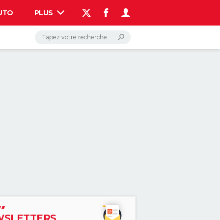
UTO
PLUS
AUTO
HIGH-TECH
BRICOLAGE
WEEK-END
LIFESTYLE
SANTE
VOYAGE
PHOTO
GUIDES D'ACHAT
BONS PLANS
CARTE DE VOEUX
DICTIONNAIRE
PROGRAMME TV
COPAINS D'AVANT
AVIS DE DÉCÈS
FORUM
Connexion
S'inscrire
Rechercher
SLETTERS