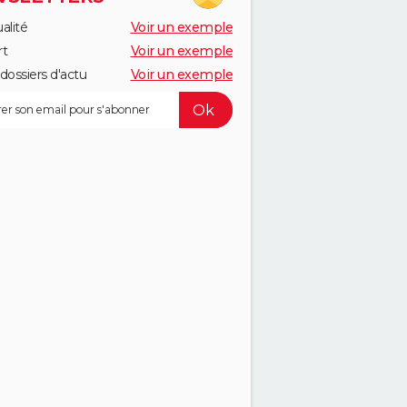
alité
Voir un exemple
rt
Voir un exemple
dossiers d'actu
Voir un exemple