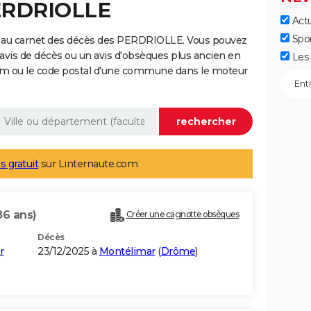
PERDRIOLLE
Actu
Spo
e au carnet des décès des PERDRIOLLE. Vous pouvez
 avis de décès ou un avis d'obsèques plus ancien en
Les 
nom ou le code postal d'une commune dans le moteur
s gratuit
sur Linternaute.com
86 ans)
Créer une cagnotte obsèques
Décès
r
23/12/2025 à
Montélimar
(
Drôme
)