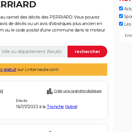
PERRIARD
Actu
Spo
e au carnet des décès des PERRIARD. Vous pouvez
 avis de décès ou un avis d'obsèques plus ancien en
Les 
nom ou le code postal d'une commune dans le moteur
s gratuit
sur Linternaute.com
s)
Créer une cagnotte obsèques
Décès
16/07/2023 à la
Tronche
(
Isère
)