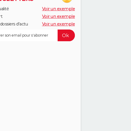
alité
Voir un exemple
rt
Voir un exemple
dossiers d'actu
Voir un exemple