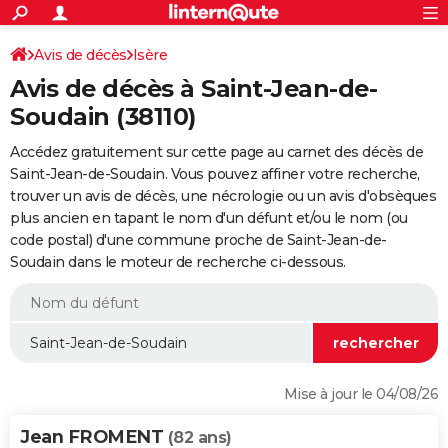
ACTUALITÉS
Connexion
S'inscrire
Avis de décès
Isère
Rechercher
Société
Education
Villes
Politique
Faits Divers
Monde
+
SPORT
Avis de décès à Saint-Jean-de-
Football
Cyclisme
Forum
Coupe du monde 2026
Tennis
Rugby
CULTURE
Soudain (38110)
TNT
Cinéma
Musique
Programme TV
Streaming
Sorties cinéma
+
FINANCE
Accédez gratuitement sur cette page au carnet des décès de
Saint-Jean-de-Soudain. Vous pouvez affiner votre recherche,
Impôts
Immobilier
Banque
Crédit
Retraite
Epargne
Risques naturels par ville
Assurance
AUTO
trouver un avis de décès, une nécrologie ou un avis d'obsèques
plus ancien en tapant le nom d'un défunt et/ou le nom (ou
Réserver un essai
Berlines
Forum auto
Essais
Citadines
SUV
+
HIGH-TECH
code postal) d'une commune proche de Saint-Jean-de-
Soudain dans le moteur de recherche ci-dessous.
Meilleur smartphone
Ordinateurs
Guide high-tech
Mobiles
Internet
Jeux vidéo
+
BRICOLAGE
Aménagement intérieur
Cuisine
Jardinage
+
Forum
Extérieur
Salle de bains
Rangement
WEEK-END
Escapades
Expositions
Week-end nature
Guides de France
Patrimoine
Musées
+
LIFESTYLE
Bien-être
Mode
+
Art de vivre
Loisirs
Modes de vie
SANTE
Mise à jour le 04/08/26
Guide de la santé
Médicaments
+
Alimentation
Maladies
Sommeil
VOYAGE
Jean FROMENT
(82 ans)