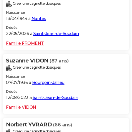
Créer une cagnotte obsèques
City break
Voyage de noces
Climat
Destinations
Voyage nature
Forum
+
PHOTO
Naissance
13/04/1944 à
Nantes
GUIDES D'ACHAT
Décès
BONS PLANS
22/05/2026 à
Saint-Jean-de-Soudain
CARTE DE VOEUX
Famille FROMENT
Carte Bonne année
Carte Pâques
Carte de Noël
Carte Saint-Valentin
Carte d'anniversaire
DICTIONNAIRE
Suzanne VIDON
(87 ans)
Biographies
Expressions
Dictionnaire
Citations
Proverbes
PROGRAMME TV
Créer une cagnotte obsèques
Naissance
COPAINS D'AVANT
07/07/1936 à
Bourgoin-Jallieu
Se connecter
Collèges
Universités
Service militaire
S'inscrire
Lycées
Primaires
Entreprises
Avis de recherche
AVIS DE DÉCÈS
Décès
12/08/2023 à
Saint-Jean-de-Soudain
FORUM
Famille VIDON
Lifestyle
Sport
Television
Cinema
Bricolage
Culture
Auto
Voyage
Norbert YVRARD
(66 ans)
Créer une cagnotte obsèques