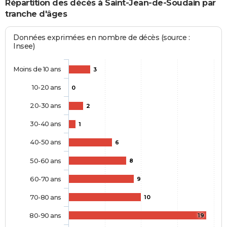
Répartition des décès à Saint-Jean-de-Soudain par
tranche d'âges
Données exprimées en nombre de décès (source :
Insee)
Moins de 10 ans
3
10-20 ans
0
20-30 ans
2
30-40 ans
1
40-50 ans
6
50-60 ans
8
60-70 ans
9
70-80 ans
10
80-90 ans
19