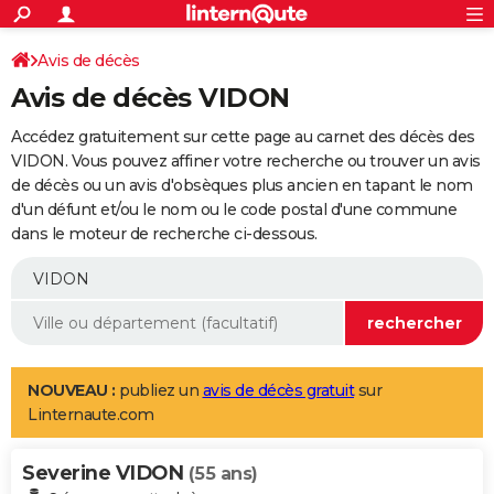
ACTUALITÉS
Connexion
S'inscrire
Avis de décès
Rechercher
Société
Education
Villes
Politique
Faits Divers
Monde
+
SPORT
Avis de décès VIDON
Football
Cyclisme
Forum
Coupe du monde 2026
Tennis
Rugby
CULTURE
Accédez gratuitement sur cette page au carnet des décès des
TNT
Cinéma
Musique
Programme TV
Streaming
Sorties cinéma
+
VIDON. Vous pouvez affiner votre recherche ou trouver un avis
FINANCE
de décès ou un avis d'obsèques plus ancien en tapant le nom
Impôts
Immobilier
Banque
Crédit
Retraite
Epargne
Risques naturels par ville
Assurance
AUTO
d'un défunt et/ou le nom ou le code postal d'une commune
dans le moteur de recherche ci-dessous.
Réserver un essai
Berlines
Forum auto
Essais
Citadines
SUV
+
HIGH-TECH
Meilleur smartphone
Ordinateurs
Guide high-tech
Mobiles
Internet
Jeux vidéo
+
BRICOLAGE
Aménagement intérieur
Cuisine
Jardinage
+
Forum
Extérieur
Salle de bains
Rangement
WEEK-END
Escapades
Expositions
Week-end nature
Guides de France
Patrimoine
Musées
+
LIFESTYLE
NOUVEAU :
publiez un
avis de décès gratuit
sur
Linternaute.com
Bien-être
Mode
+
Art de vivre
Loisirs
Modes de vie
SANTE
Severine VIDON
Guide de la santé
Médicaments
+
Alimentation
Maladies
Sommeil
(55 ans)
VOYAGE