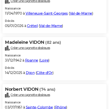
Créer une cagnotte obsèques
City break
Voyage de noces
Climat
Destinations
Voyage nature
Forum
+
PHOTO
Naissance
11/04/1970 à
Villeneuve-Saint-Georges
(
Val-de-Marne
)
GUIDES D'ACHAT
Décès
05/01/2026 à
Créteil
(
Val-de-Marne
)
BONS PLANS
CARTE DE VOEUX
Madeleine VIDON
(82 ans)
Carte Bonne année
Carte Pâques
Carte de Noël
Carte Saint-Valentin
Carte d'anniversaire
DICTIONNAIRE
Créer une cagnotte obsèques
Biographies
Expressions
Dictionnaire
Citations
Proverbes
PROGRAMME TV
Naissance
31/12/1942 à
Roanne
(
Loire
)
COPAINS D'AVANT
Décès
14/12/2025 à
Dijon
(
Côte-d'Or
)
Se connecter
Collèges
Universités
Service militaire
S'inscrire
Lycées
Primaires
Entreprises
Avis de recherche
AVIS DE DÉCÈS
FORUM
Norbert VIDON
(74 ans)
Lifestyle
Sport
Television
Cinema
Bricolage
Culture
Auto
Voyage
Créer une cagnotte obsèques
Naissance
03/07/1951 à
Sainte-Colombe
(
Rhône
)