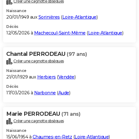
Créer une cagnotte obsèques
City break
Voyage de noces
Climat
Destinations
Voyage nature
Forum
+
PHOTO
Naissance
20/01/1949 aux
Sorinières
(
Loire-Atlantique
)
GUIDES D'ACHAT
Décès
12/05/2026 à
Machecoul-Saint-Même
(
Loire-Atlantique
)
BONS PLANS
CARTE DE VOEUX
Chantal PERRODEAU
(97 ans)
Carte Bonne année
Carte Pâques
Carte de Noël
Carte Saint-Valentin
Carte d'anniversaire
DICTIONNAIRE
Créer une cagnotte obsèques
Biographies
Expressions
Dictionnaire
Citations
Proverbes
PROGRAMME TV
Naissance
21/01/1929 aux
Herbiers
(
Vendée
)
COPAINS D'AVANT
Décès
17/03/2026 à
Narbonne
(
Aude
)
Se connecter
Collèges
Universités
Service militaire
S'inscrire
Lycées
Primaires
Entreprises
Avis de recherche
AVIS DE DÉCÈS
FORUM
Marie PERRODEAU
(71 ans)
Lifestyle
Sport
Television
Cinema
Bricolage
Culture
Auto
Voyage
Créer une cagnotte obsèques
Naissance
15/06/1954 à
Chaumes-en-Retz
(
Loire-Atlantique
)