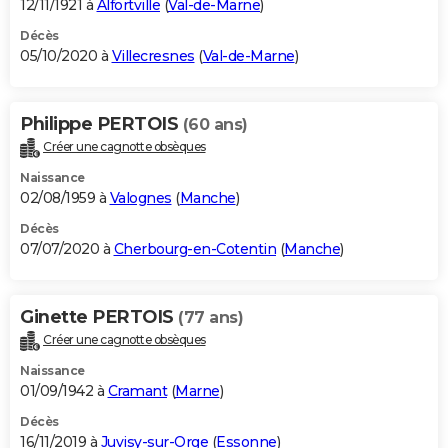
12/11/1921 à
Alfortville
(
Val-de-Marne
)
Décès
05/10/2020 à
Villecresnes
(
Val-de-Marne
)
Philippe PERTOIS
(60 ans)
Créer une cagnotte obsèques
Naissance
02/08/1959 à
Valognes
(
Manche
)
Décès
07/07/2020 à
Cherbourg-en-Cotentin
(
Manche
)
Ginette PERTOIS
(77 ans)
Créer une cagnotte obsèques
Naissance
01/09/1942 à
Cramant
(
Marne
)
Décès
16/11/2019 à
Juvisy-sur-Orge
(
Essonne
)