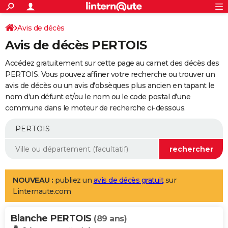
ACTUALITÉS
Connexion
S'inscrire
Avis de décès
Rechercher
Société
Education
Villes
Politique
Faits Divers
Monde
+
SPORT
Avis de décès PERTOIS
Football
Cyclisme
Forum
Coupe du monde 2026
Tennis
Rugby
CULTURE
Accédez gratuitement sur cette page au carnet des décès des
TNT
Cinéma
Musique
Programme TV
Streaming
Sorties cinéma
+
PERTOIS. Vous pouvez affiner votre recherche ou trouver un
FINANCE
avis de décès ou un avis d'obsèques plus ancien en tapant le
Impôts
Immobilier
Banque
Crédit
Retraite
Epargne
Risques naturels par ville
Assurance
AUTO
nom d'un défunt et/ou le nom ou le code postal d'une
commune dans le moteur de recherche ci-dessous.
Réserver un essai
Berlines
Forum auto
Essais
Citadines
SUV
+
HIGH-TECH
Meilleur smartphone
Ordinateurs
Guide high-tech
Mobiles
Internet
Jeux vidéo
+
BRICOLAGE
Aménagement intérieur
Cuisine
Jardinage
+
Forum
Extérieur
Salle de bains
Rangement
WEEK-END
Escapades
Expositions
Week-end nature
Guides de France
Patrimoine
Musées
+
LIFESTYLE
NOUVEAU :
publiez un
avis de décès gratuit
sur
Linternaute.com
Bien-être
Mode
+
Art de vivre
Loisirs
Modes de vie
SANTE
Blanche PERTOIS
Guide de la santé
Médicaments
+
Alimentation
Maladies
Sommeil
(89 ans)
VOYAGE