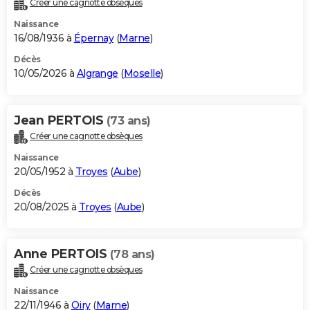
Créer une cagnotte obsèques
City break
Voyage de noces
Climat
Destinations
Voyage nature
Forum
+
PHOTO
Naissance
16/08/1936 à
Épernay
(
Marne
)
GUIDES D'ACHAT
Décès
10/05/2026 à
Algrange
(
Moselle
)
BONS PLANS
CARTE DE VOEUX
Jean PERTOIS
(73 ans)
Carte Bonne année
Carte Pâques
Carte de Noël
Carte Saint-Valentin
Carte d'anniversaire
DICTIONNAIRE
Créer une cagnotte obsèques
Biographies
Expressions
Dictionnaire
Citations
Proverbes
PROGRAMME TV
Naissance
20/05/1952 à
Troyes
(
Aube
)
COPAINS D'AVANT
Décès
20/08/2025 à
Troyes
(
Aube
)
Se connecter
Collèges
Universités
Service militaire
S'inscrire
Lycées
Primaires
Entreprises
Avis de recherche
AVIS DE DÉCÈS
FORUM
Anne PERTOIS
(78 ans)
Lifestyle
Sport
Television
Cinema
Bricolage
Culture
Auto
Voyage
Créer une cagnotte obsèques
Naissance
22/11/1946 à
Oiry
(
Marne
)