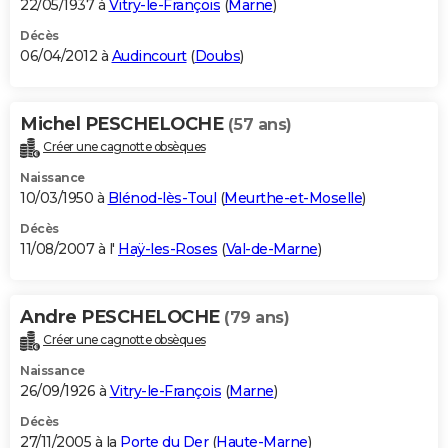
22/05/1937 à
Vitry-le-François
(
Marne
)
Décès
06/04/2012 à
Audincourt
(
Doubs
)
Michel PESCHELOCHE
(57 ans)
Créer une cagnotte obsèques
Naissance
10/03/1950 à
Blénod-lès-Toul
(
Meurthe-et-Moselle
)
Décès
11/08/2007 à l'
Haÿ-les-Roses
(
Val-de-Marne
)
Andre PESCHELOCHE
(79 ans)
Créer une cagnotte obsèques
Naissance
26/09/1926 à
Vitry-le-François
(
Marne
)
Décès
27/11/2005 à la
Porte du Der
(
Haute-Marne
)