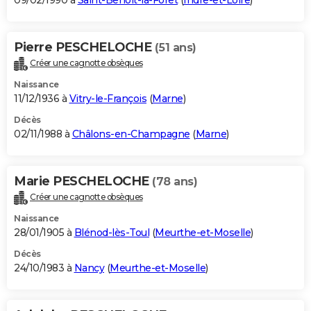
09/02/1990 à
Saint-Benoît-la-Forêt
(
Indre-et-Loire
)
Pierre PESCHELOCHE
(51 ans)
Créer une cagnotte obsèques
Naissance
11/12/1936 à
Vitry-le-François
(
Marne
)
Décès
02/11/1988 à
Châlons-en-Champagne
(
Marne
)
Marie PESCHELOCHE
(78 ans)
Créer une cagnotte obsèques
Naissance
28/01/1905 à
Blénod-lès-Toul
(
Meurthe-et-Moselle
)
Décès
24/10/1983 à
Nancy
(
Meurthe-et-Moselle
)