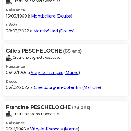
Créer une cagnotte obsèques
City break
Voyage de noces
Climat
Destinations
Voyage nature
Forum
+
PHOTO
Naissance
15/03/1969 à
Montbéliard
(
Doubs
)
GUIDES D'ACHAT
Décès
28/03/2022 à
Montbéliard
(
Doubs
)
BONS PLANS
CARTE DE VOEUX
Gilles PESCHELOCHE
(65 ans)
Carte Bonne année
Carte Pâques
Carte de Noël
Carte Saint-Valentin
Carte d'anniversaire
DICTIONNAIRE
Créer une cagnotte obsèques
Biographies
Expressions
Dictionnaire
Citations
Proverbes
PROGRAMME TV
Naissance
05/12/1956 à
Vitry-le-François
(
Marne
)
COPAINS D'AVANT
Décès
02/02/2022 à
Cherbourg-en-Cotentin
(
Manche
)
Se connecter
Collèges
Universités
Service militaire
S'inscrire
Lycées
Primaires
Entreprises
Avis de recherche
AVIS DE DÉCÈS
FORUM
Francine PESCHELOCHE
(73 ans)
Lifestyle
Sport
Television
Cinema
Bricolage
Culture
Auto
Voyage
Créer une cagnotte obsèques
Naissance
26/11/1946 à
Vitry-le-François
(
Marne
)