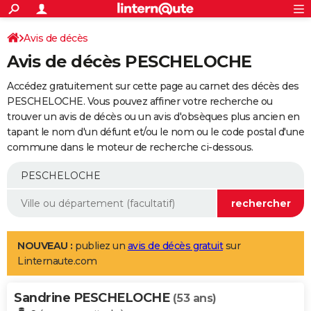
ACTUALITÉS
Connexion
S'inscrire
Avis de décès
Rechercher
Société
Education
Villes
Politique
Faits Divers
Monde
+
SPORT
Avis de décès PESCHELOCHE
Football
Cyclisme
Forum
Coupe du monde 2026
Tennis
Rugby
CULTURE
Accédez gratuitement sur cette page au carnet des décès des
TNT
Cinéma
Musique
Programme TV
Streaming
Sorties cinéma
+
PESCHELOCHE. Vous pouvez affiner votre recherche ou
FINANCE
trouver un avis de décès ou un avis d'obsèques plus ancien en
Impôts
Immobilier
Banque
Crédit
Retraite
Epargne
Risques naturels par ville
Assurance
AUTO
tapant le nom d'un défunt et/ou le nom ou le code postal d'une
commune dans le moteur de recherche ci-dessous.
Réserver un essai
Berlines
Forum auto
Essais
Citadines
SUV
+
HIGH-TECH
Meilleur smartphone
Ordinateurs
Guide high-tech
Mobiles
Internet
Jeux vidéo
+
BRICOLAGE
Aménagement intérieur
Cuisine
Jardinage
+
Forum
Extérieur
Salle de bains
Rangement
WEEK-END
Escapades
Expositions
Week-end nature
Guides de France
Patrimoine
Musées
+
LIFESTYLE
NOUVEAU :
publiez un
avis de décès gratuit
sur
Linternaute.com
Bien-être
Mode
+
Art de vivre
Loisirs
Modes de vie
SANTE
Sandrine PESCHELOCHE
Guide de la santé
Médicaments
+
Alimentation
Maladies
Sommeil
(53 ans)
VOYAGE