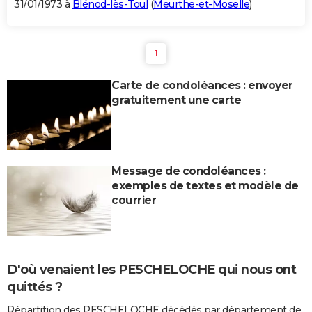
31/01/1973 à
Blénod-lès-Toul
(
Meurthe-et-Moselle
)
1
Carte de condoléances : envoyer
gratuitement une carte
Message de condoléances :
exemples de textes et modèle de
courrier
D'où venaient les PESCHELOCHE qui nous ont
quittés ?
Répartition des PESCHELOCHE décédés par département de