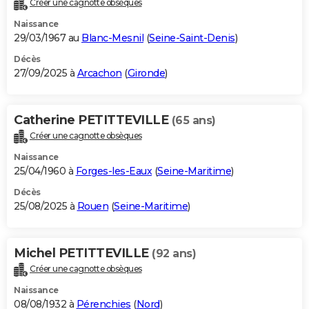
Créer une cagnotte obsèques
City break
Voyage de noces
Climat
Destinations
Voyage nature
Forum
+
PHOTO
Naissance
29/03/1967 au
Blanc-Mesnil
(
Seine-Saint-Denis
)
GUIDES D'ACHAT
Décès
27/09/2025 à
Arcachon
(
Gironde
)
BONS PLANS
CARTE DE VOEUX
Catherine PETITTEVILLE
(65 ans)
Carte Bonne année
Carte Pâques
Carte de Noël
Carte Saint-Valentin
Carte d'anniversaire
DICTIONNAIRE
Créer une cagnotte obsèques
Biographies
Expressions
Dictionnaire
Citations
Proverbes
PROGRAMME TV
Naissance
25/04/1960 à
Forges-les-Eaux
(
Seine-Maritime
)
COPAINS D'AVANT
Décès
25/08/2025 à
Rouen
(
Seine-Maritime
)
Se connecter
Collèges
Universités
Service militaire
S'inscrire
Lycées
Primaires
Entreprises
Avis de recherche
AVIS DE DÉCÈS
FORUM
Michel PETITTEVILLE
(92 ans)
Lifestyle
Sport
Television
Cinema
Bricolage
Culture
Auto
Voyage
Créer une cagnotte obsèques
Naissance
08/08/1932 à
Pérenchies
(
Nord
)