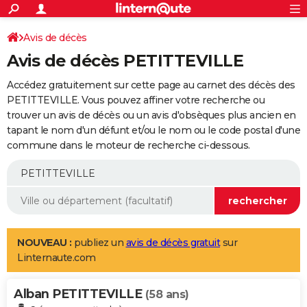
ACTUALITÉS
Connexion
S'inscrire
Avis de décès
Rechercher
Société
Education
Villes
Politique
Faits Divers
Monde
+
SPORT
Avis de décès PETITTEVILLE
Football
Cyclisme
Forum
Coupe du monde 2026
Tennis
Rugby
CULTURE
Accédez gratuitement sur cette page au carnet des décès des
TNT
Cinéma
Musique
Programme TV
Streaming
Sorties cinéma
+
PETITTEVILLE. Vous pouvez affiner votre recherche ou
FINANCE
trouver un avis de décès ou un avis d'obsèques plus ancien en
Impôts
Immobilier
Banque
Crédit
Retraite
Epargne
Risques naturels par ville
Assurance
AUTO
tapant le nom d'un défunt et/ou le nom ou le code postal d'une
commune dans le moteur de recherche ci-dessous.
Réserver un essai
Berlines
Forum auto
Essais
Citadines
SUV
+
HIGH-TECH
Meilleur smartphone
Ordinateurs
Guide high-tech
Mobiles
Internet
Jeux vidéo
+
BRICOLAGE
Aménagement intérieur
Cuisine
Jardinage
+
Forum
Extérieur
Salle de bains
Rangement
WEEK-END
Escapades
Expositions
Week-end nature
Guides de France
Patrimoine
Musées
+
LIFESTYLE
NOUVEAU :
publiez un
avis de décès gratuit
sur
Linternaute.com
Bien-être
Mode
+
Art de vivre
Loisirs
Modes de vie
SANTE
Alban PETITTEVILLE
Guide de la santé
Médicaments
+
Alimentation
Maladies
Sommeil
(58 ans)
VOYAGE