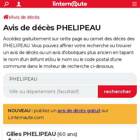
ACTUALITÉS
Connexion
S'inscrire
Avis de décès
Rechercher
Société
Education
Villes
Politique
Faits Divers
Monde
+
SPORT
Avis de décès PHELIPEAU
Football
Cyclisme
Forum
Coupe du monde 2026
Tennis
Rugby
CULTURE
Accédez gratuitement sur cette page au carnet des décès des
TNT
Cinéma
Musique
Programme TV
Streaming
Sorties cinéma
+
PHELIPEAU. Vous pouvez affiner votre recherche ou trouver
FINANCE
un avis de décès ou un avis d'obsèques plus ancien en tapant
Impôts
Immobilier
Banque
Crédit
Retraite
Epargne
Risques naturels par ville
Assurance
AUTO
le nom d'un défunt et/ou le nom ou le code postal d'une
commune dans le moteur de recherche ci-dessous.
Réserver un essai
Berlines
Forum auto
Essais
Citadines
SUV
+
HIGH-TECH
Meilleur smartphone
Ordinateurs
Guide high-tech
Mobiles
Internet
Jeux vidéo
+
BRICOLAGE
Aménagement intérieur
Cuisine
Jardinage
+
Forum
Extérieur
Salle de bains
Rangement
WEEK-END
Escapades
Expositions
Week-end nature
Guides de France
Patrimoine
Musées
+
LIFESTYLE
NOUVEAU :
publiez un
avis de décès gratuit
sur
Linternaute.com
Bien-être
Mode
+
Art de vivre
Loisirs
Modes de vie
SANTE
Gilles PHELIPEAU
Guide de la santé
Médicaments
+
Alimentation
Maladies
Sommeil
(60 ans)
VOYAGE