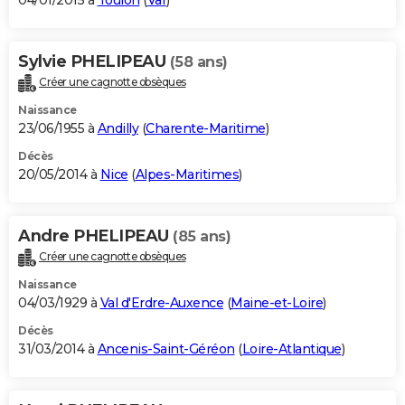
04/01/2015 à
Toulon
(
Var
)
Sylvie PHELIPEAU
(58 ans)
Créer une cagnotte obsèques
Naissance
23/06/1955 à
Andilly
(
Charente-Maritime
)
Décès
20/05/2014 à
Nice
(
Alpes-Maritimes
)
Andre PHELIPEAU
(85 ans)
Créer une cagnotte obsèques
Naissance
04/03/1929 à
Val d'Erdre-Auxence
(
Maine-et-Loire
)
Décès
31/03/2014 à
Ancenis-Saint-Géréon
(
Loire-Atlantique
)