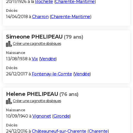
20/11/1926 à la
Rochelle
(
Charente-Maritime
)
Décès
14/04/2018 à
Charron
(
Charente-Maritime
)
Simeone PHELIPEAU
(79 ans)
Créer une cagnotte obsèques
Naissance
13/08/1938 à
Vix
(
Vendée
)
Décès
26/12/2017 à
Fontenay-le-Comte
(
Vendée
)
Helene PHELIPEAU
(76 ans)
Créer une cagnotte obsèques
Naissance
10/09/1940 à
Vignonet
(
Gironde
)
Décès
24/12/2016 à
Châteauneuf-sur-Charente
(
Charente
)