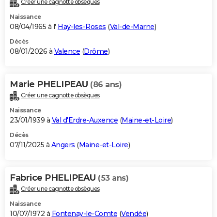
Créer une cagnotte obsèques
City break
Voyage de noces
Climat
Destinations
Voyage nature
Forum
+
PHOTO
Naissance
08/04/1965 à l'
Haÿ-les-Roses
(
Val-de-Marne
)
GUIDES D'ACHAT
Décès
08/01/2026 à
Valence
(
Drôme
)
BONS PLANS
CARTE DE VOEUX
Marie PHELIPEAU
(86 ans)
Carte Bonne année
Carte Pâques
Carte de Noël
Carte Saint-Valentin
Carte d'anniversaire
DICTIONNAIRE
Créer une cagnotte obsèques
Biographies
Expressions
Dictionnaire
Citations
Proverbes
PROGRAMME TV
Naissance
23/01/1939 à
Val d'Erdre-Auxence
(
Maine-et-Loire
)
COPAINS D'AVANT
Décès
07/11/2025 à
Angers
(
Maine-et-Loire
)
Se connecter
Collèges
Universités
Service militaire
S'inscrire
Lycées
Primaires
Entreprises
Avis de recherche
AVIS DE DÉCÈS
FORUM
Fabrice PHELIPEAU
(53 ans)
Lifestyle
Sport
Television
Cinema
Bricolage
Culture
Auto
Voyage
Créer une cagnotte obsèques
Naissance
10/07/1972 à
Fontenay-le-Comte
(
Vendée
)