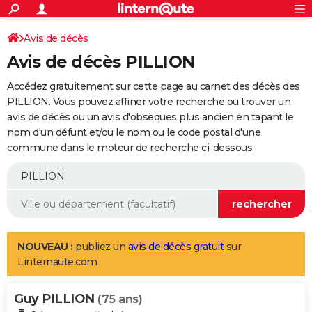
ACTUALITÉS
Connexion
S'inscrire
Avis de décès
Rechercher
Société
Education
Villes
Politique
Faits Divers
Monde
+
SPORT
Avis de décès PILLION
Football
Cyclisme
Forum
Coupe du monde 2026
Tennis
Rugby
CULTURE
Accédez gratuitement sur cette page au carnet des décès des
TNT
Cinéma
Musique
Programme TV
Streaming
Sorties cinéma
+
PILLION. Vous pouvez affiner votre recherche ou trouver un
FINANCE
avis de décès ou un avis d'obsèques plus ancien en tapant le
Impôts
Immobilier
Banque
Crédit
Retraite
Epargne
Risques naturels par ville
Assurance
AUTO
nom d'un défunt et/ou le nom ou le code postal d'une
commune dans le moteur de recherche ci-dessous.
Réserver un essai
Berlines
Forum auto
Essais
Citadines
SUV
+
HIGH-TECH
Meilleur smartphone
Ordinateurs
Guide high-tech
Mobiles
Internet
Jeux vidéo
+
BRICOLAGE
Aménagement intérieur
Cuisine
Jardinage
+
Forum
Extérieur
Salle de bains
Rangement
WEEK-END
Escapades
Expositions
Week-end nature
Guides de France
Patrimoine
Musées
+
LIFESTYLE
NOUVEAU :
publiez un
avis de décès gratuit
sur
Linternaute.com
Bien-être
Mode
+
Art de vivre
Loisirs
Modes de vie
SANTE
Guy PILLION
Guide de la santé
Médicaments
+
Alimentation
Maladies
Sommeil
(75 ans)
VOYAGE