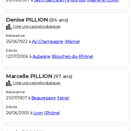
20/09/2007 à
Saint-Barthélemy-d'Anjou
(
Maine-et-Loire
)
Denise PILLION
(84 ans)
Créer une cagnotte obsèques
Naissance
25/06/1922 à
Aÿ-Champagne
(
Marne
)
Décès
12/07/2006 à
Aubagne
(
Bouches-du-Rhône
)
Marcelle PILLION
(97 ans)
Créer une cagnotte obsèques
Naissance
21/07/1907 à
Beaurepaire
(
Isère
)
Décès
26/06/2005 à
Lyon
(
Rhône
)