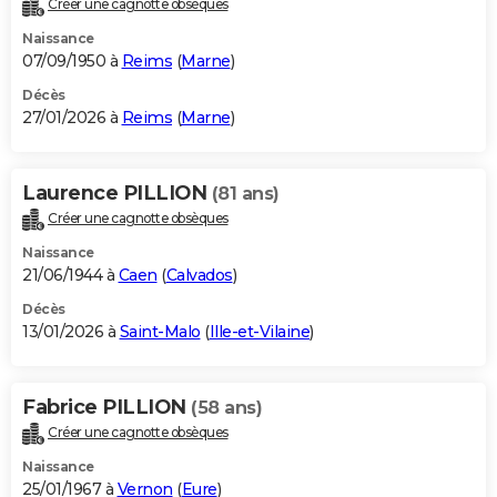
Créer une cagnotte obsèques
City break
Voyage de noces
Climat
Destinations
Voyage nature
Forum
+
PHOTO
Naissance
07/09/1950 à
Reims
(
Marne
)
GUIDES D'ACHAT
Décès
27/01/2026 à
Reims
(
Marne
)
BONS PLANS
CARTE DE VOEUX
Laurence PILLION
(81 ans)
Carte Bonne année
Carte Pâques
Carte de Noël
Carte Saint-Valentin
Carte d'anniversaire
DICTIONNAIRE
Créer une cagnotte obsèques
Biographies
Expressions
Dictionnaire
Citations
Proverbes
PROGRAMME TV
Naissance
21/06/1944 à
Caen
(
Calvados
)
COPAINS D'AVANT
Décès
13/01/2026 à
Saint-Malo
(
Ille-et-Vilaine
)
Se connecter
Collèges
Universités
Service militaire
S'inscrire
Lycées
Primaires
Entreprises
Avis de recherche
AVIS DE DÉCÈS
FORUM
Fabrice PILLION
(58 ans)
Lifestyle
Sport
Television
Cinema
Bricolage
Culture
Auto
Voyage
Créer une cagnotte obsèques
Naissance
25/01/1967 à
Vernon
(
Eure
)