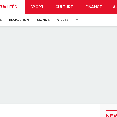
TUALITÉS
SPORT
CULTURE
FINANCE
A
S
EDUCATION
MONDE
VILLES
+
NEW