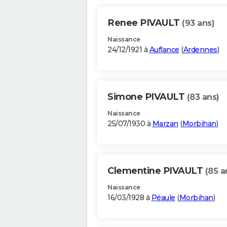
Renee PIVAULT
(93 ans)
Naissance
24/12/1921 à
Auflance
(
Ardennes
)
Simone PIVAULT
(83 ans)
Naissance
25/07/1930 à
Marzan
(
Morbihan
)
Clementine PIVAULT
(85 a
Naissance
16/03/1928 à
Péaule
(
Morbihan
)