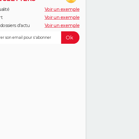
alité
Voir un exemple
rt
Voir un exemple
dossiers d'actu
Voir un exemple