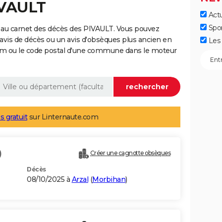
IVAULT
Actu
Spo
 au carnet des décès des PIVAULT. Vous pouvez
 avis de décès ou un avis d'obsèques plus ancien en
Les 
nom ou le code postal d'une commune dans le moteur
s gratuit
sur Linternaute.com
)
Créer une cagnotte obsèques
Décès
08/10/2025 à
Arzal
(
Morbihan
)