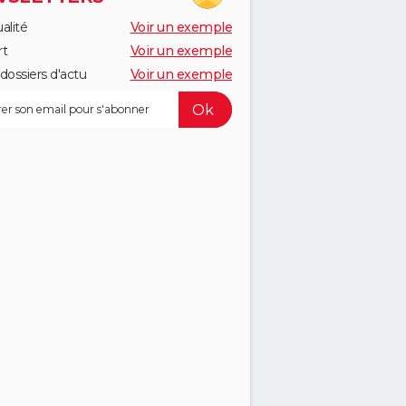
alité
Voir un exemple
rt
Voir un exemple
dossiers d'actu
Voir un exemple