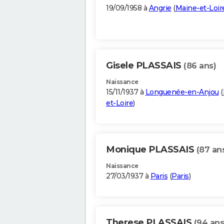
19/09/1958 à
Angrie
(
Maine-et-Loir
Gisele PLASSAIS
(86 ans)
Naissance
15/11/1937 à
Longuenée-en-Anjou
(
et-Loire
)
Monique PLASSAIS
(87 an
Naissance
27/03/1937 à
Paris
(
Paris
)
Therese PLASSAIS
(94 ans