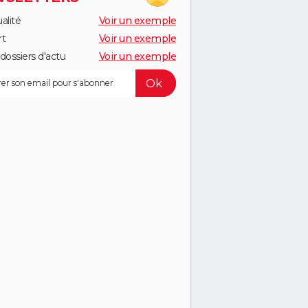
alité
Voir un exemple
rt
Voir un exemple
dossiers d'actu
Voir un exemple