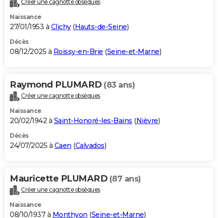
Créer une cagnotte obsèques
City break
Voyage de noces
Climat
Destinations
Voyage nature
Forum
+
PHOTO
Naissance
27/01/1953 à
Clichy
(
Hauts-de-Seine
)
GUIDES D'ACHAT
Décès
08/12/2025 à
Roissy-en-Brie
(
Seine-et-Marne
)
BONS PLANS
CARTE DE VOEUX
Raymond PLUMARD
(83 ans)
Carte Bonne année
Carte Pâques
Carte de Noël
Carte Saint-Valentin
Carte d'anniversaire
DICTIONNAIRE
Créer une cagnotte obsèques
Biographies
Expressions
Dictionnaire
Citations
Proverbes
PROGRAMME TV
Naissance
20/02/1942 à
Saint-Honoré-les-Bains
(
Nièvre
)
COPAINS D'AVANT
Décès
24/07/2025 à
Caen
(
Calvados
)
Se connecter
Collèges
Universités
Service militaire
S'inscrire
Lycées
Primaires
Entreprises
Avis de recherche
AVIS DE DÉCÈS
FORUM
Mauricette PLUMARD
(87 ans)
Lifestyle
Sport
Television
Cinema
Bricolage
Culture
Auto
Voyage
Créer une cagnotte obsèques
Naissance
08/10/1937 à
Monthyon
(
Seine-et-Marne
)