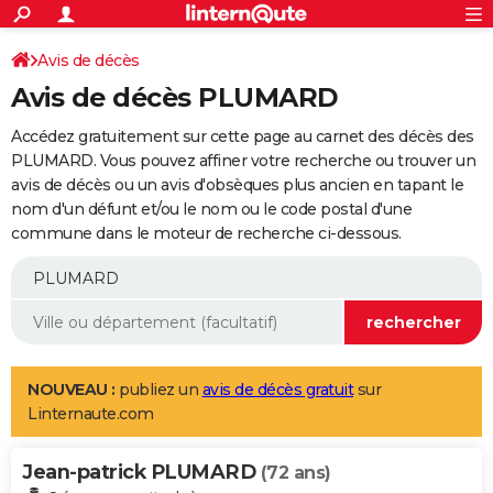
ACTUALITÉS
Connexion
S'inscrire
Avis de décès
Rechercher
Société
Education
Villes
Politique
Faits Divers
Monde
+
SPORT
Avis de décès PLUMARD
Football
Cyclisme
Forum
Coupe du monde 2026
Tennis
Rugby
CULTURE
Accédez gratuitement sur cette page au carnet des décès des
TNT
Cinéma
Musique
Programme TV
Streaming
Sorties cinéma
+
PLUMARD. Vous pouvez affiner votre recherche ou trouver un
FINANCE
avis de décès ou un avis d'obsèques plus ancien en tapant le
Impôts
Immobilier
Banque
Crédit
Retraite
Epargne
Risques naturels par ville
Assurance
AUTO
nom d'un défunt et/ou le nom ou le code postal d'une
commune dans le moteur de recherche ci-dessous.
Réserver un essai
Berlines
Forum auto
Essais
Citadines
SUV
+
HIGH-TECH
Meilleur smartphone
Ordinateurs
Guide high-tech
Mobiles
Internet
Jeux vidéo
+
BRICOLAGE
Aménagement intérieur
Cuisine
Jardinage
+
Forum
Extérieur
Salle de bains
Rangement
WEEK-END
Escapades
Expositions
Week-end nature
Guides de France
Patrimoine
Musées
+
LIFESTYLE
NOUVEAU :
publiez un
avis de décès gratuit
sur
Linternaute.com
Bien-être
Mode
+
Art de vivre
Loisirs
Modes de vie
SANTE
Jean-patrick PLUMARD
Guide de la santé
Médicaments
+
Alimentation
Maladies
Sommeil
(72 ans)
VOYAGE