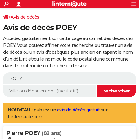
ACTUALITÉS
Connexion
S'inscrire
Avis de décès
Rechercher
Société
Education
Villes
Politique
Faits Divers
Monde
+
SPORT
Avis de décès POEY
Football
Cyclisme
Forum
Coupe du monde 2026
Tennis
Rugby
CULTURE
Accédez gratuitement sur cette page au carnet des décès des
TNT
Cinéma
Musique
Programme TV
Streaming
Sorties cinéma
+
POEY. Vous pouvez affiner votre recherche ou trouver un avis
FINANCE
de décès ou un avis d'obsèques plus ancien en tapant le nom
Impôts
Immobilier
Banque
Crédit
Retraite
Epargne
Risques naturels par ville
Assurance
AUTO
d'un défunt et/ou le nom ou le code postal d'une commune
dans le moteur de recherche ci-dessous.
Réserver un essai
Berlines
Forum auto
Essais
Citadines
SUV
+
HIGH-TECH
Meilleur smartphone
Ordinateurs
Guide high-tech
Mobiles
Internet
Jeux vidéo
+
BRICOLAGE
Aménagement intérieur
Cuisine
Jardinage
+
Forum
Extérieur
Salle de bains
Rangement
WEEK-END
Escapades
Expositions
Week-end nature
Guides de France
Patrimoine
Musées
+
LIFESTYLE
NOUVEAU :
publiez un
avis de décès gratuit
sur
Linternaute.com
Bien-être
Mode
+
Art de vivre
Loisirs
Modes de vie
SANTE
Pierre POEY
Guide de la santé
Médicaments
+
Alimentation
Maladies
Sommeil
(82 ans)
VOYAGE