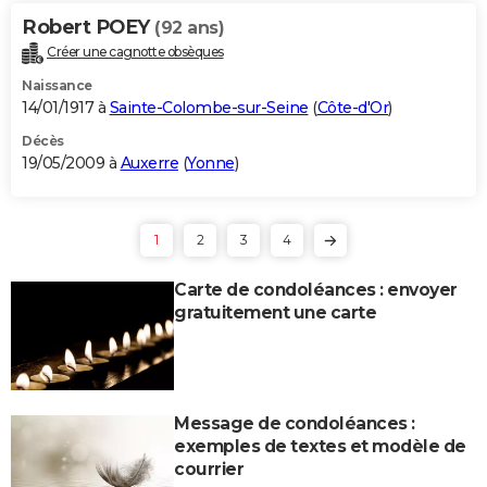
Robert POEY
(92 ans)
Créer une cagnotte obsèques
Naissance
14/01/1917 à
Sainte-Colombe-sur-Seine
(
Côte-d'Or
)
Décès
19/05/2009 à
Auxerre
(
Yonne
)
1
2
3
4
Carte de condoléances : envoyer
gratuitement une carte
Message de condoléances :
exemples de textes et modèle de
courrier