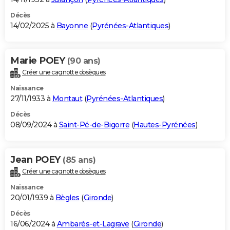
Décès
14/02/2025 à
Bayonne
(
Pyrénées-Atlantiques
)
Marie POEY
(90 ans)
Créer une cagnotte obsèques
Naissance
27/11/1933 à
Montaut
(
Pyrénées-Atlantiques
)
Décès
08/09/2024 à
Saint-Pé-de-Bigorre
(
Hautes-Pyrénées
)
Jean POEY
(85 ans)
Créer une cagnotte obsèques
Naissance
20/01/1939 à
Bègles
(
Gironde
)
Décès
16/06/2024 à
Ambarès-et-Lagrave
(
Gironde
)