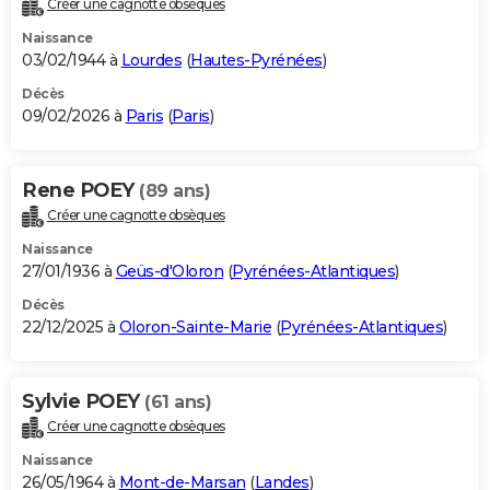
Créer une cagnotte obsèques
City break
Voyage de noces
Climat
Destinations
Voyage nature
Forum
+
PHOTO
Naissance
03/02/1944 à
Lourdes
(
Hautes-Pyrénées
)
GUIDES D'ACHAT
Décès
09/02/2026 à
Paris
(
Paris
)
BONS PLANS
CARTE DE VOEUX
Rene POEY
(89 ans)
Carte Bonne année
Carte Pâques
Carte de Noël
Carte Saint-Valentin
Carte d'anniversaire
DICTIONNAIRE
Créer une cagnotte obsèques
Biographies
Expressions
Dictionnaire
Citations
Proverbes
PROGRAMME TV
Naissance
27/01/1936 à
Geüs-d'Oloron
(
Pyrénées-Atlantiques
)
COPAINS D'AVANT
Décès
22/12/2025 à
Oloron-Sainte-Marie
(
Pyrénées-Atlantiques
)
Se connecter
Collèges
Universités
Service militaire
S'inscrire
Lycées
Primaires
Entreprises
Avis de recherche
AVIS DE DÉCÈS
FORUM
Sylvie POEY
(61 ans)
Lifestyle
Sport
Television
Cinema
Bricolage
Culture
Auto
Voyage
Créer une cagnotte obsèques
Naissance
26/05/1964 à
Mont-de-Marsan
(
Landes
)