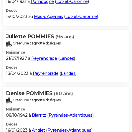
16/04/1931 à
Pompogne
(
Lot-et-Garonne
)
Décès
15/10/2023 au
Mas-d'Agenais
(
Lot-et-Garonne
)
Juliette POMMIES
(95 ans)
Créer une cagnotte obsèques
Naissance
21/07/1927 à
Peyrehorade
(
Landes
)
Décès
13/04/2023 à
Peyrehorade
(
Landes
)
Denise POMMIES
(80 ans)
Créer une cagnotte obsèques
Naissance
08/10/1942 à
Biarritz
(
Pyrénées-Atlantiques
)
Décès
16/01/2023 à
Anglet
(
Pyrénées-Atlantiques
)