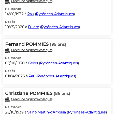
Créer une cagnotte obsèques
City break
Voyage de noces
Climat
Destinations
Voyage nature
Forum
+
PHOTO
Naissance
14/06/1932 à
Pau
(
Pyrénées-Atlantiques
)
GUIDES D'ACHAT
Décès
18/05/2026 à
Billère
(
Pyrénées-Atlantiques
)
BONS PLANS
CARTE DE VOEUX
Fernand POMMIES
(95 ans)
Carte Bonne année
Carte Pâques
Carte de Noël
Carte Saint-Valentin
Carte d'anniversaire
DICTIONNAIRE
Créer une cagnotte obsèques
Biographies
Expressions
Dictionnaire
Citations
Proverbes
PROGRAMME TV
Naissance
07/08/1930 à
Gelos
(
Pyrénées-Atlantiques
)
COPAINS D'AVANT
Décès
01/04/2026 à
Pau
(
Pyrénées-Atlantiques
)
Se connecter
Collèges
Universités
Service militaire
S'inscrire
Lycées
Primaires
Entreprises
Avis de recherche
AVIS DE DÉCÈS
FORUM
Christiane POMMIES
(86 ans)
Lifestyle
Sport
Television
Cinema
Bricolage
Culture
Auto
Voyage
Créer une cagnotte obsèques
Naissance
26/10/1939 à
Saint-Martin-d'Arrossa
(
Pyrénées-Atlantiques
)