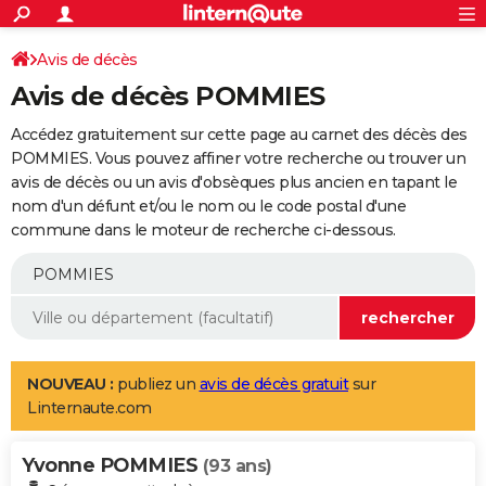
ACTUALITÉS
Connexion
S'inscrire
Avis de décès
Rechercher
Société
Education
Villes
Politique
Faits Divers
Monde
+
SPORT
Avis de décès POMMIES
Football
Cyclisme
Forum
Coupe du monde 2026
Tennis
Rugby
CULTURE
Accédez gratuitement sur cette page au carnet des décès des
TNT
Cinéma
Musique
Programme TV
Streaming
Sorties cinéma
+
POMMIES. Vous pouvez affiner votre recherche ou trouver un
FINANCE
avis de décès ou un avis d'obsèques plus ancien en tapant le
Impôts
Immobilier
Banque
Crédit
Retraite
Epargne
Risques naturels par ville
Assurance
AUTO
nom d'un défunt et/ou le nom ou le code postal d'une
commune dans le moteur de recherche ci-dessous.
Réserver un essai
Berlines
Forum auto
Essais
Citadines
SUV
+
HIGH-TECH
Meilleur smartphone
Ordinateurs
Guide high-tech
Mobiles
Internet
Jeux vidéo
+
BRICOLAGE
Aménagement intérieur
Cuisine
Jardinage
+
Forum
Extérieur
Salle de bains
Rangement
WEEK-END
Escapades
Expositions
Week-end nature
Guides de France
Patrimoine
Musées
+
LIFESTYLE
NOUVEAU :
publiez un
avis de décès gratuit
sur
Linternaute.com
Bien-être
Mode
+
Art de vivre
Loisirs
Modes de vie
SANTE
Yvonne POMMIES
Guide de la santé
Médicaments
+
Alimentation
Maladies
Sommeil
(93 ans)
VOYAGE