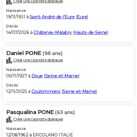
Créer une cagnotte obsèques
City break
Voyage de noces
Climat
Destinations
Voyage nature
Forum
+
PHOTO
Naissance
19/11/1931 à
Saint-André-de-l'Eure
(
Eure
)
GUIDES D'ACHAT
Décès
14/07/2026 à
Châtenay-Malabry
(
Hauts-de-Seine
)
BONS PLANS
CARTE DE VOEUX
Daniel PONE
(98 ans)
Carte Bonne année
Carte Pâques
Carte de Noël
Carte Saint-Valentin
Carte d'anniversaire
DICTIONNAIRE
Créer une cagnotte obsèques
Biographies
Expressions
Dictionnaire
Citations
Proverbes
PROGRAMME TV
Naissance
05/11/1927 à
Doue
(
Seine-et-Marne
)
COPAINS D'AVANT
Décès
12/11/2025 à
Coulommiers
(
Seine-et-Marne
)
Se connecter
Collèges
Universités
Service militaire
S'inscrire
Lycées
Primaires
Entreprises
Avis de recherche
AVIS DE DÉCÈS
FORUM
Pasqualina PONE
(63 ans)
Lifestyle
Sport
Television
Cinema
Bricolage
Culture
Auto
Voyage
Créer une cagnotte obsèques
Naissance
12/08/1962 à ERCOLANO ITALIE