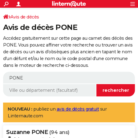
ACTUALITÉS
Connexion
S'inscrire
Avis de décès
Rechercher
Société
Education
Villes
Politique
Faits Divers
Monde
+
SPORT
Avis de décès PONE
Football
Cyclisme
Forum
Coupe du monde 2026
Tennis
Rugby
CULTURE
Accédez gratuitement sur cette page au carnet des décès des
TNT
Cinéma
Musique
Programme TV
Streaming
Sorties cinéma
+
PONE. Vous pouvez affiner votre recherche ou trouver un avis
FINANCE
de décès ou un avis d'obsèques plus ancien en tapant le nom
Impôts
Immobilier
Banque
Crédit
Retraite
Epargne
Risques naturels par ville
Assurance
AUTO
d'un défunt et/ou le nom ou le code postal d'une commune
dans le moteur de recherche ci-dessous.
Réserver un essai
Berlines
Forum auto
Essais
Citadines
SUV
+
HIGH-TECH
Meilleur smartphone
Ordinateurs
Guide high-tech
Mobiles
Internet
Jeux vidéo
+
BRICOLAGE
Aménagement intérieur
Cuisine
Jardinage
+
Forum
Extérieur
Salle de bains
Rangement
WEEK-END
Escapades
Expositions
Week-end nature
Guides de France
Patrimoine
Musées
+
LIFESTYLE
NOUVEAU :
publiez un
avis de décès gratuit
sur
Linternaute.com
Bien-être
Mode
+
Art de vivre
Loisirs
Modes de vie
SANTE
Suzanne PONE
Guide de la santé
Médicaments
+
Alimentation
Maladies
Sommeil
(94 ans)
VOYAGE