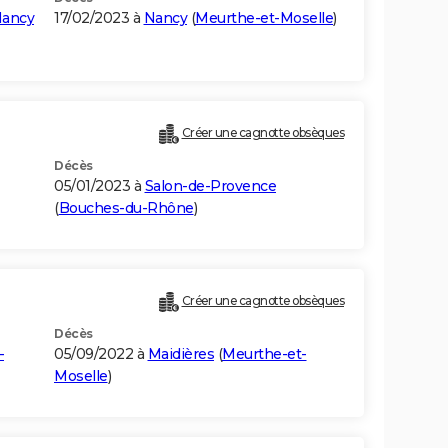
Nancy
17/02/2023 à
Nancy
(
Meurthe-et-Moselle
)
Créer une cagnotte obsèques
Décès
05/01/2023 à
Salon-de-Provence
(
Bouches-du-Rhône
)
Créer une cagnotte obsèques
Décès
-
05/09/2022 à
Maidières
(
Meurthe-et-
Moselle
)