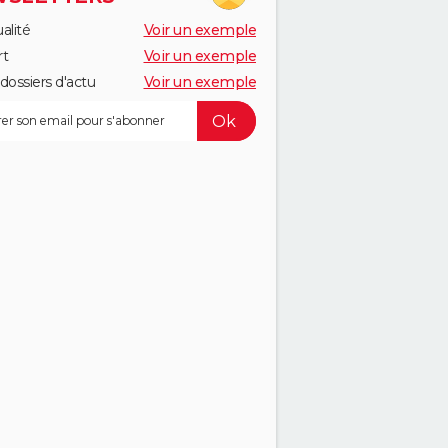
alité
Voir un exemple
rt
Voir un exemple
dossiers d'actu
Voir un exemple