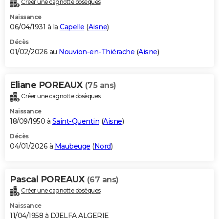
Créer une cagnotte obsèques
City break
Voyage de noces
Climat
Destinations
Voyage nature
Forum
+
PHOTO
Naissance
06/04/1931 à la
Capelle
(
Aisne
)
GUIDES D'ACHAT
Décès
01/02/2026 au
Nouvion-en-Thiérache
(
Aisne
)
BONS PLANS
CARTE DE VOEUX
Eliane POREAUX
(75 ans)
Carte Bonne année
Carte Pâques
Carte de Noël
Carte Saint-Valentin
Carte d'anniversaire
DICTIONNAIRE
Créer une cagnotte obsèques
Biographies
Expressions
Dictionnaire
Citations
Proverbes
PROGRAMME TV
Naissance
18/09/1950 à
Saint-Quentin
(
Aisne
)
COPAINS D'AVANT
Décès
04/01/2026 à
Maubeuge
(
Nord
)
Se connecter
Collèges
Universités
Service militaire
S'inscrire
Lycées
Primaires
Entreprises
Avis de recherche
AVIS DE DÉCÈS
FORUM
Pascal POREAUX
(67 ans)
Lifestyle
Sport
Television
Cinema
Bricolage
Culture
Auto
Voyage
Créer une cagnotte obsèques
Naissance
11/04/1958 à DJELFA ALGERIE