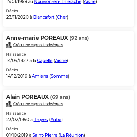
17/01/1968 au
Nouvion-en-Thiérache
(
Aisne
)
Décès
23/11/2020 à
Blancafort
(
Cher
)
Anne-marie POREAUX
(92 ans)
Créer une cagnotte obsèques
Naissance
14/04/1927 à la
Capelle
(
Aisne
)
Décès
14/12/2019 à
Amiens
(
Somme
)
Alain POREAUX
(69 ans)
Créer une cagnotte obsèques
Naissance
23/02/1950 à
Troyes
(
Aube
)
Décès
01/10/2019 à
Saint-Pierre
(
La Réunion
)