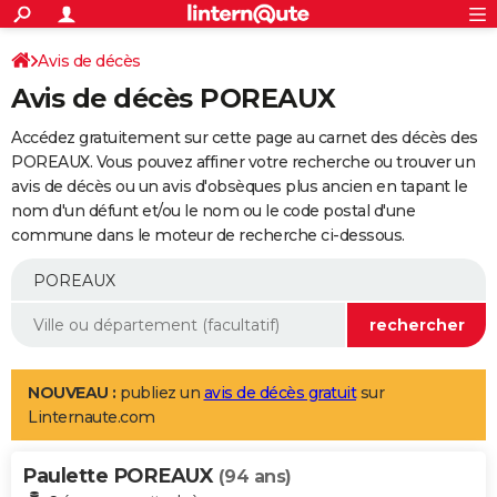
ACTUALITÉS
Connexion
S'inscrire
Avis de décès
Rechercher
Société
Education
Villes
Politique
Faits Divers
Monde
+
SPORT
Avis de décès POREAUX
Football
Cyclisme
Forum
Coupe du monde 2026
Tennis
Rugby
CULTURE
Accédez gratuitement sur cette page au carnet des décès des
TNT
Cinéma
Musique
Programme TV
Streaming
Sorties cinéma
+
POREAUX. Vous pouvez affiner votre recherche ou trouver un
FINANCE
avis de décès ou un avis d'obsèques plus ancien en tapant le
Impôts
Immobilier
Banque
Crédit
Retraite
Epargne
Risques naturels par ville
Assurance
AUTO
nom d'un défunt et/ou le nom ou le code postal d'une
commune dans le moteur de recherche ci-dessous.
Réserver un essai
Berlines
Forum auto
Essais
Citadines
SUV
+
HIGH-TECH
Meilleur smartphone
Ordinateurs
Guide high-tech
Mobiles
Internet
Jeux vidéo
+
BRICOLAGE
Aménagement intérieur
Cuisine
Jardinage
+
Forum
Extérieur
Salle de bains
Rangement
WEEK-END
Escapades
Expositions
Week-end nature
Guides de France
Patrimoine
Musées
+
LIFESTYLE
NOUVEAU :
publiez un
avis de décès gratuit
sur
Linternaute.com
Bien-être
Mode
+
Art de vivre
Loisirs
Modes de vie
SANTE
Paulette POREAUX
Guide de la santé
Médicaments
+
Alimentation
Maladies
Sommeil
(94 ans)
VOYAGE