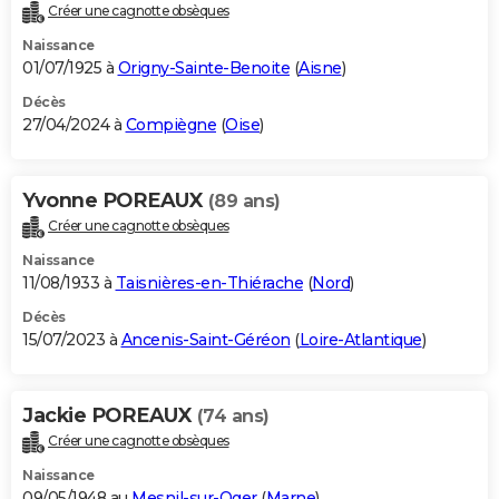
Créer une cagnotte obsèques
Naissance
01/07/1925 à
Origny-Sainte-Benoite
(
Aisne
)
Décès
27/04/2024 à
Compiègne
(
Oise
)
Yvonne POREAUX
(89 ans)
Créer une cagnotte obsèques
Naissance
11/08/1933 à
Taisnières-en-Thiérache
(
Nord
)
Décès
15/07/2023 à
Ancenis-Saint-Géréon
(
Loire-Atlantique
)
Jackie POREAUX
(74 ans)
Créer une cagnotte obsèques
Naissance
09/05/1948 au
Mesnil-sur-Oger
(
Marne
)