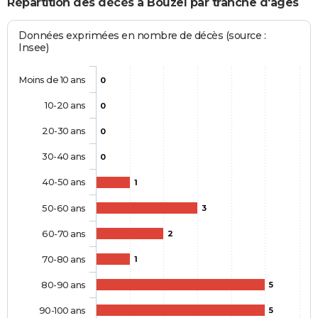
Répartition des décès à Bouzel par tranche d'âges
Données exprimées en nombre de décès (source :
Insee)
Moins de 10 ans
0
10-20 ans
0
20-30 ans
0
30-40 ans
0
40-50 ans
1
50-60 ans
3
60-70 ans
2
70-80 ans
1
80-90 ans
5
90-100 ans
5