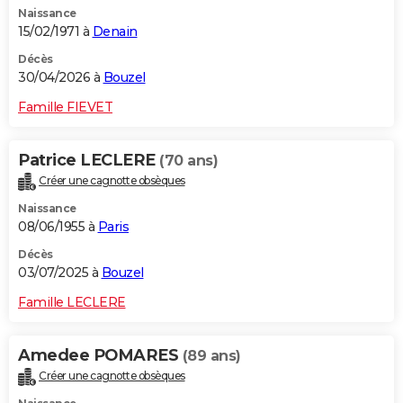
Naissance
City break
Voyage de noces
Climat
Destinations
Voyage nature
Forum
+
PHOTO
15/02/1971 à
Denain
GUIDES D'ACHAT
Décès
30/04/2026 à
Bouzel
BONS PLANS
Famille FIEVET
CARTE DE VOEUX
Patrice LECLERE
(70 ans)
Carte Bonne année
Carte Pâques
Carte de Noël
Carte Saint-Valentin
Carte d'anniversaire
DICTIONNAIRE
Créer une cagnotte obsèques
Biographies
Expressions
Dictionnaire
Citations
Proverbes
PROGRAMME TV
Naissance
08/06/1955 à
Paris
COPAINS D'AVANT
Décès
03/07/2025 à
Bouzel
Se connecter
Collèges
Universités
Service militaire
S'inscrire
Lycées
Primaires
Entreprises
Avis de recherche
AVIS DE DÉCÈS
Famille LECLERE
FORUM
Lifestyle
Sport
Television
Cinema
Bricolage
Culture
Auto
Voyage
Amedee POMARES
(89 ans)
Créer une cagnotte obsèques