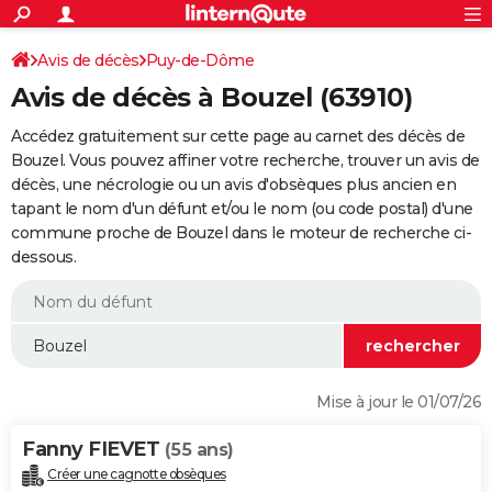
ACTUALITÉS
Connexion
S'inscrire
Avis de décès
Puy-de-Dôme
Rechercher
Société
Education
Villes
Politique
Faits Divers
Monde
+
SPORT
Avis de décès à Bouzel (63910)
Football
Cyclisme
Forum
Coupe du monde 2026
Tennis
Rugby
CULTURE
Accédez gratuitement sur cette page au carnet des décès de
TNT
Cinéma
Musique
Programme TV
Streaming
Sorties cinéma
+
Bouzel. Vous pouvez affiner votre recherche, trouver un avis de
FINANCE
décès, une nécrologie ou un avis d'obsèques plus ancien en
Impôts
Immobilier
Banque
Crédit
Retraite
Epargne
Risques naturels par ville
Assurance
AUTO
tapant le nom d'un défunt et/ou le nom (ou code postal) d'une
commune proche de Bouzel dans le moteur de recherche ci-
Réserver un essai
Berlines
Forum auto
Essais
Citadines
SUV
+
HIGH-TECH
dessous.
Meilleur smartphone
Ordinateurs
Guide high-tech
Mobiles
Internet
Jeux vidéo
+
BRICOLAGE
Aménagement intérieur
Cuisine
Jardinage
+
Forum
Extérieur
Salle de bains
Rangement
WEEK-END
Escapades
Expositions
Week-end nature
Guides de France
Patrimoine
Musées
+
LIFESTYLE
Mise à jour le 01/07/26
Bien-être
Mode
+
Art de vivre
Loisirs
Modes de vie
SANTE
Fanny FIEVET
(55 ans)
Guide de la santé
Médicaments
+
Alimentation
Maladies
Sommeil
VOYAGE
Créer une cagnotte obsèques