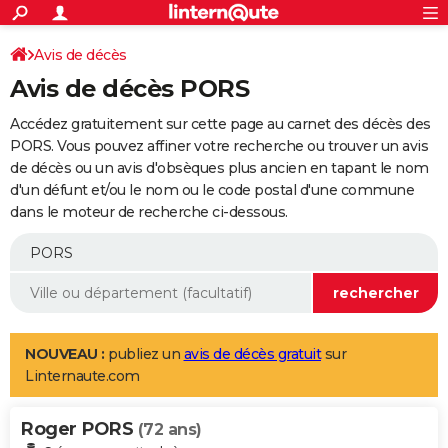
ACTUALITÉS
Connexion
S'inscrire
Avis de décès
Rechercher
Société
Education
Villes
Politique
Faits Divers
Monde
+
SPORT
Avis de décès PORS
Football
Cyclisme
Forum
Coupe du monde 2026
Tennis
Rugby
CULTURE
Accédez gratuitement sur cette page au carnet des décès des
TNT
Cinéma
Musique
Programme TV
Streaming
Sorties cinéma
+
PORS. Vous pouvez affiner votre recherche ou trouver un avis
FINANCE
de décès ou un avis d'obsèques plus ancien en tapant le nom
Impôts
Immobilier
Banque
Crédit
Retraite
Epargne
Risques naturels par ville
Assurance
AUTO
d'un défunt et/ou le nom ou le code postal d'une commune
dans le moteur de recherche ci-dessous.
Réserver un essai
Berlines
Forum auto
Essais
Citadines
SUV
+
HIGH-TECH
Meilleur smartphone
Ordinateurs
Guide high-tech
Mobiles
Internet
Jeux vidéo
+
BRICOLAGE
Aménagement intérieur
Cuisine
Jardinage
+
Forum
Extérieur
Salle de bains
Rangement
WEEK-END
Escapades
Expositions
Week-end nature
Guides de France
Patrimoine
Musées
+
LIFESTYLE
NOUVEAU :
publiez un
avis de décès gratuit
sur
Linternaute.com
Bien-être
Mode
+
Art de vivre
Loisirs
Modes de vie
SANTE
Roger PORS
Guide de la santé
Médicaments
+
Alimentation
Maladies
Sommeil
(72 ans)
VOYAGE