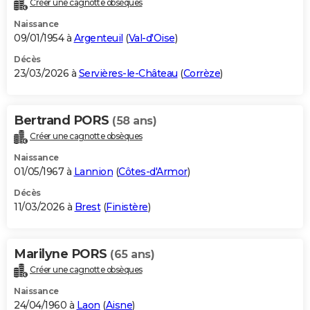
Créer une cagnotte obsèques
City break
Voyage de noces
Climat
Destinations
Voyage nature
Forum
+
PHOTO
Naissance
09/01/1954 à
Argenteuil
(
Val-d'Oise
)
GUIDES D'ACHAT
Décès
23/03/2026 à
Servières-le-Château
(
Corrèze
)
BONS PLANS
CARTE DE VOEUX
Bertrand PORS
(58 ans)
Carte Bonne année
Carte Pâques
Carte de Noël
Carte Saint-Valentin
Carte d'anniversaire
DICTIONNAIRE
Créer une cagnotte obsèques
Biographies
Expressions
Dictionnaire
Citations
Proverbes
PROGRAMME TV
Naissance
01/05/1967 à
Lannion
(
Côtes-d'Armor
)
COPAINS D'AVANT
Décès
11/03/2026 à
Brest
(
Finistère
)
Se connecter
Collèges
Universités
Service militaire
S'inscrire
Lycées
Primaires
Entreprises
Avis de recherche
AVIS DE DÉCÈS
FORUM
Marilyne PORS
(65 ans)
Lifestyle
Sport
Television
Cinema
Bricolage
Culture
Auto
Voyage
Créer une cagnotte obsèques
Naissance
24/04/1960 à
Laon
(
Aisne
)