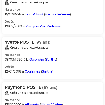
Créer une cagnotte obsèques
Naissance
15/07/1928 à
Saint-Cloud
(
Hauts-de-Seine
)
Décès
19/02/2019 à
Marly-le-Roi
(
Yvelines
)
Yvette POSTE
(97 ans)
Créer une cagnotte obsèques
Naissance
05/03/1920 à la
Guierche
(
Sarthe
)
Décès
12/01/2018 à
Coulaines
(
Sarthe
)
Raymond POSTE
(67 ans)
Créer une cagnotte obsèques
Naissance
17/06/1950 à
Villamée
(
Ille-et-Vilaine
)