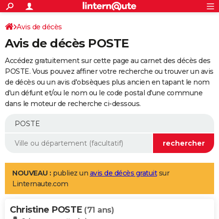
ACTUALITÉS
Connexion
S'inscrire
Avis de décès
Rechercher
Société
Education
Villes
Politique
Faits Divers
Monde
+
SPORT
Avis de décès POSTE
Football
Cyclisme
Forum
Coupe du monde 2026
Tennis
Rugby
CULTURE
Accédez gratuitement sur cette page au carnet des décès des
TNT
Cinéma
Musique
Programme TV
Streaming
Sorties cinéma
+
POSTE. Vous pouvez affiner votre recherche ou trouver un avis
FINANCE
de décès ou un avis d'obsèques plus ancien en tapant le nom
Impôts
Immobilier
Banque
Crédit
Retraite
Epargne
Risques naturels par ville
Assurance
AUTO
d'un défunt et/ou le nom ou le code postal d'une commune
dans le moteur de recherche ci-dessous.
Réserver un essai
Berlines
Forum auto
Essais
Citadines
SUV
+
HIGH-TECH
Meilleur smartphone
Ordinateurs
Guide high-tech
Mobiles
Internet
Jeux vidéo
+
BRICOLAGE
Aménagement intérieur
Cuisine
Jardinage
+
Forum
Extérieur
Salle de bains
Rangement
WEEK-END
Escapades
Expositions
Week-end nature
Guides de France
Patrimoine
Musées
+
LIFESTYLE
NOUVEAU :
publiez un
avis de décès gratuit
sur
Linternaute.com
Bien-être
Mode
+
Art de vivre
Loisirs
Modes de vie
SANTE
Christine POSTE
Guide de la santé
Médicaments
+
Alimentation
Maladies
Sommeil
(71 ans)
VOYAGE