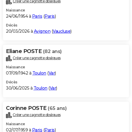
Créer une cagnotte obsèques
City break
Voyage de noces
Climat
Destinations
Voyage nature
Forum
+
PHOTO
Naissance
24/06/1954 à
Paris
(
Paris
)
GUIDES D'ACHAT
Décès
20/03/2026 à
Avignon
(
Vaucluse
)
BONS PLANS
CARTE DE VOEUX
Eliane POSTE
(82 ans)
Carte Bonne année
Carte Pâques
Carte de Noël
Carte Saint-Valentin
Carte d'anniversaire
DICTIONNAIRE
Créer une cagnotte obsèques
Biographies
Expressions
Dictionnaire
Citations
Proverbes
PROGRAMME TV
Naissance
07/09/1942 à
Toulon
(
Var
)
COPAINS D'AVANT
Décès
30/06/2025 à
Toulon
(
Var
)
Se connecter
Collèges
Universités
Service militaire
S'inscrire
Lycées
Primaires
Entreprises
Avis de recherche
AVIS DE DÉCÈS
FORUM
Corinne POSTE
(65 ans)
Lifestyle
Sport
Television
Cinema
Bricolage
Culture
Auto
Voyage
Créer une cagnotte obsèques
Naissance
02/07/1959 à
Paris
(
Paris
)