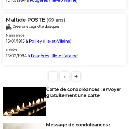
17/10/1984 à
Fougères
(
Ille-et-Vilaine
)
Maltide POSTE
(69 ans)
Créer une cagnotte obsèques
Naissance
13/01/1915 à
Poilley
(
Ille-et-Vilaine
)
Décès
13/02/1984 à
Fougères
(
Ille-et-Vilaine
)
1
2
Carte de condoléances : envoyer
gratuitement une carte
Message de condoléances :