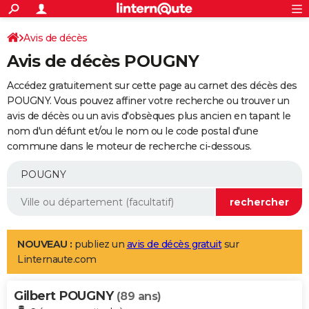
ACTUALITÉS
Connexion
S'inscrire
Avis de décès
Rechercher
Société
Education
Villes
Politique
Faits Divers
Monde
+
SPORT
Avis de décès POUGNY
Football
Cyclisme
Forum
Coupe du monde 2026
Tennis
Rugby
CULTURE
Accédez gratuitement sur cette page au carnet des décès des
TNT
Cinéma
Musique
Programme TV
Streaming
Sorties cinéma
+
POUGNY. Vous pouvez affiner votre recherche ou trouver un
FINANCE
avis de décès ou un avis d'obsèques plus ancien en tapant le
Impôts
Immobilier
Banque
Crédit
Retraite
Epargne
Risques naturels par ville
Assurance
AUTO
nom d'un défunt et/ou le nom ou le code postal d'une
commune dans le moteur de recherche ci-dessous.
Réserver un essai
Berlines
Forum auto
Essais
Citadines
SUV
+
HIGH-TECH
Meilleur smartphone
Ordinateurs
Guide high-tech
Mobiles
Internet
Jeux vidéo
+
BRICOLAGE
Aménagement intérieur
Cuisine
Jardinage
+
Forum
Extérieur
Salle de bains
Rangement
WEEK-END
Escapades
Expositions
Week-end nature
Guides de France
Patrimoine
Musées
+
LIFESTYLE
NOUVEAU :
publiez un
avis de décès gratuit
sur
Linternaute.com
Bien-être
Mode
+
Art de vivre
Loisirs
Modes de vie
SANTE
Gilbert POUGNY
Guide de la santé
Médicaments
+
Alimentation
Maladies
Sommeil
(89 ans)
VOYAGE