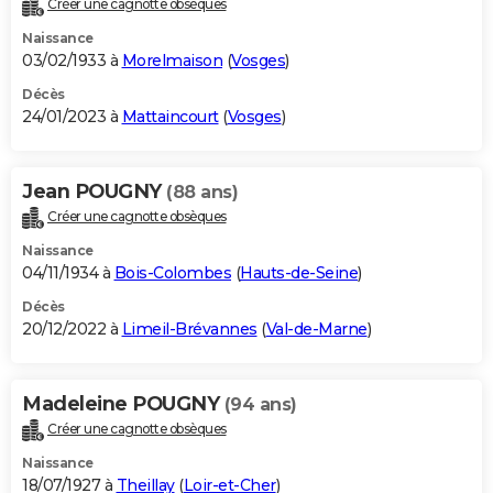
Créer une cagnotte obsèques
City break
Voyage de noces
Climat
Destinations
Voyage nature
Forum
+
PHOTO
Naissance
03/02/1933 à
Morelmaison
(
Vosges
)
GUIDES D'ACHAT
Décès
24/01/2023 à
Mattaincourt
(
Vosges
)
BONS PLANS
CARTE DE VOEUX
Jean POUGNY
(88 ans)
Carte Bonne année
Carte Pâques
Carte de Noël
Carte Saint-Valentin
Carte d'anniversaire
DICTIONNAIRE
Créer une cagnotte obsèques
Biographies
Expressions
Dictionnaire
Citations
Proverbes
PROGRAMME TV
Naissance
04/11/1934 à
Bois-Colombes
(
Hauts-de-Seine
)
COPAINS D'AVANT
Décès
20/12/2022 à
Limeil-Brévannes
(
Val-de-Marne
)
Se connecter
Collèges
Universités
Service militaire
S'inscrire
Lycées
Primaires
Entreprises
Avis de recherche
AVIS DE DÉCÈS
FORUM
Madeleine POUGNY
(94 ans)
Lifestyle
Sport
Television
Cinema
Bricolage
Culture
Auto
Voyage
Créer une cagnotte obsèques
Naissance
18/07/1927 à
Theillay
(
Loir-et-Cher
)