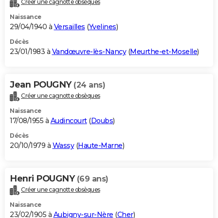
Créer une cagnotte obsèques
Naissance
29/04/1940 à
Versailles
(
Yvelines
)
Décès
23/01/1983 à
Vandœuvre-lès-Nancy
(
Meurthe-et-Moselle
)
Jean POUGNY
(24 ans)
Créer une cagnotte obsèques
Naissance
17/08/1955 à
Audincourt
(
Doubs
)
Décès
20/10/1979 à
Wassy
(
Haute-Marne
)
Henri POUGNY
(69 ans)
Créer une cagnotte obsèques
Naissance
23/02/1905 à
Aubigny-sur-Nère
(
Cher
)