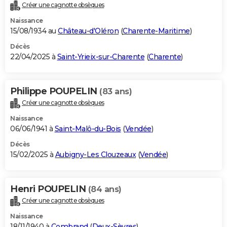
Créer une cagnotte obsèques
Naissance
15/08/1934 au
Château-d'Oléron
(
Charente-Maritime
)
Décès
22/04/2025 à
Saint-Yrieix-sur-Charente
(
Charente
)
Philippe POUPELIN
(83 ans)
Créer une cagnotte obsèques
Naissance
06/06/1941 à
Saint-Malô-du-Bois
(
Vendée
)
Décès
15/02/2025 à
Aubigny-Les Clouzeaux
(
Vendée
)
Henri POUPELIN
(84 ans)
Créer une cagnotte obsèques
Naissance
18/11/1940 à
Combrand
(
Deux-Sèvres
)