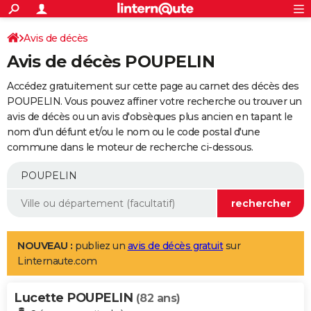
ACTUALITÉS
Connexion
S'inscrire
Avis de décès
Rechercher
Société
Education
Villes
Politique
Faits Divers
Monde
+
SPORT
Avis de décès POUPELIN
Football
Cyclisme
Forum
Coupe du monde 2026
Tennis
Rugby
CULTURE
Accédez gratuitement sur cette page au carnet des décès des
TNT
Cinéma
Musique
Programme TV
Streaming
Sorties cinéma
+
POUPELIN. Vous pouvez affiner votre recherche ou trouver un
FINANCE
avis de décès ou un avis d'obsèques plus ancien en tapant le
Impôts
Immobilier
Banque
Crédit
Retraite
Epargne
Risques naturels par ville
Assurance
AUTO
nom d'un défunt et/ou le nom ou le code postal d'une
commune dans le moteur de recherche ci-dessous.
Réserver un essai
Berlines
Forum auto
Essais
Citadines
SUV
+
HIGH-TECH
Meilleur smartphone
Ordinateurs
Guide high-tech
Mobiles
Internet
Jeux vidéo
+
BRICOLAGE
Aménagement intérieur
Cuisine
Jardinage
+
Forum
Extérieur
Salle de bains
Rangement
WEEK-END
Escapades
Expositions
Week-end nature
Guides de France
Patrimoine
Musées
+
LIFESTYLE
NOUVEAU :
publiez un
avis de décès gratuit
sur
Linternaute.com
Bien-être
Mode
+
Art de vivre
Loisirs
Modes de vie
SANTE
Lucette POUPELIN
Guide de la santé
Médicaments
+
Alimentation
Maladies
Sommeil
(82 ans)
VOYAGE