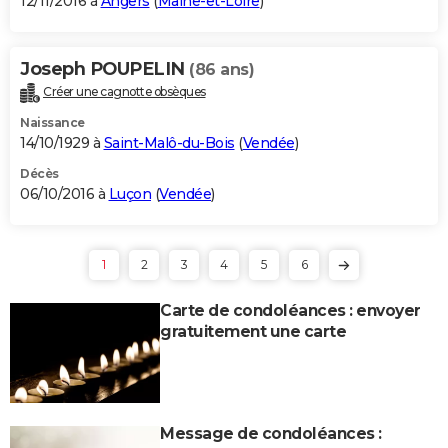
12/11/2016 à
Angers
(
Maine-et-Loire
)
Joseph POUPELIN
(86 ans)
Créer une cagnotte obsèques
Naissance
14/10/1929 à
Saint-Malô-du-Bois
(
Vendée
)
Décès
06/10/2016 à
Luçon
(
Vendée
)
1
2
3
4
5
6
Carte de condoléances : envoyer
gratuitement une carte
Message de condoléances :