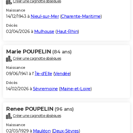
Créer une cagnotte obsèques
City break
Voyage de noces
Climat
Destinations
Voyage nature
Forum
+
PHOTO
Naissance
14/12/1943 à
Nieul-sur-Mer
(
Charente-Maritime
)
GUIDES D'ACHAT
Décès
02/04/2026 à
Mulhouse
(
Haut-Rhin
)
BONS PLANS
CARTE DE VOEUX
Marie POUPELIN
(84 ans)
Carte Bonne année
Carte Pâques
Carte de Noël
Carte Saint-Valentin
Carte d'anniversaire
DICTIONNAIRE
Créer une cagnotte obsèques
Biographies
Expressions
Dictionnaire
Citations
Proverbes
PROGRAMME TV
Naissance
09/06/1941 à l'
Île-d'Elle
(
Vendée
)
COPAINS D'AVANT
Décès
14/02/2026 à
Sèvremoine
(
Maine-et-Loire
)
Se connecter
Collèges
Universités
Service militaire
S'inscrire
Lycées
Primaires
Entreprises
Avis de recherche
AVIS DE DÉCÈS
FORUM
Renee POUPELIN
(96 ans)
Lifestyle
Sport
Television
Cinema
Bricolage
Culture
Auto
Voyage
Créer une cagnotte obsèques
Naissance
02/03/1929 à
Mauléon
(
Deux-Sèvres
)