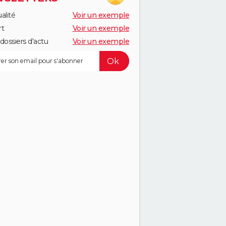
alité
Voir un exemple
rt
Voir un exemple
dossiers d'actu
Voir un exemple