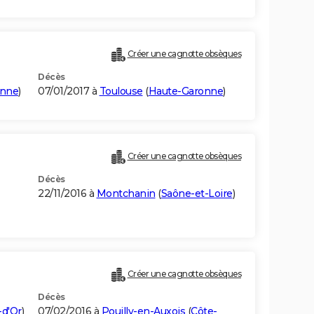
Créer une cagnotte obsèques
Décès
onne
)
07/01/2017 à
Toulouse
(
Haute-Garonne
)
Créer une cagnotte obsèques
Décès
22/11/2016 à
Montchanin
(
Saône-et-Loire
)
Créer une cagnotte obsèques
Décès
-d'Or
)
07/02/2016 à
Pouilly-en-Auxois
(
Côte-