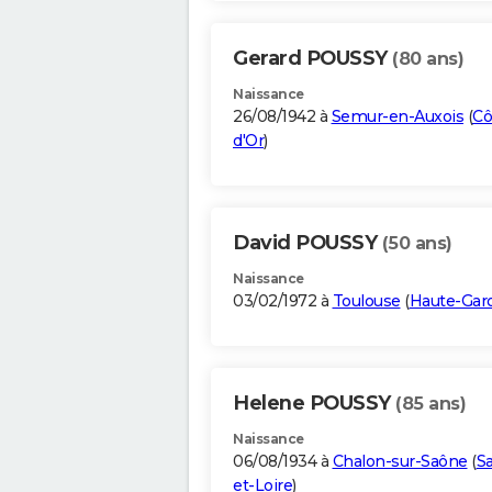
Gerard POUSSY
(80 ans)
Naissance
26/08/1942 à
Semur-en-Auxois
(
Cô
d'Or
)
David POUSSY
(50 ans)
Naissance
03/02/1972 à
Toulouse
(
Haute-Gar
Helene POUSSY
(85 ans)
Naissance
06/08/1934 à
Chalon-sur-Saône
(
S
et-Loire
)