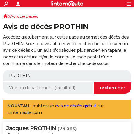
ACTUALITÉS
Connexion
S'inscrire
Avis de décès
Rechercher
Société
Education
Villes
Politique
Faits Divers
Monde
+
SPORT
Avis de décès PROTHIN
Football
Cyclisme
Forum
Coupe du monde 2026
Tennis
Rugby
CULTURE
Accédez gratuitement sur cette page au carnet des décès des
TNT
Cinéma
Musique
Programme TV
Streaming
Sorties cinéma
+
PROTHIN. Vous pouvez affiner votre recherche ou trouver un
FINANCE
avis de décès ou un avis d'obsèques plus ancien en tapant le
Impôts
Immobilier
Banque
Crédit
Retraite
Epargne
Risques naturels par ville
Assurance
AUTO
nom d'un défunt et/ou le nom ou le code postal d'une
commune dans le moteur de recherche ci-dessous.
Réserver un essai
Berlines
Forum auto
Essais
Citadines
SUV
+
HIGH-TECH
Meilleur smartphone
Ordinateurs
Guide high-tech
Mobiles
Internet
Jeux vidéo
+
BRICOLAGE
Aménagement intérieur
Cuisine
Jardinage
+
Forum
Extérieur
Salle de bains
Rangement
WEEK-END
Escapades
Expositions
Week-end nature
Guides de France
Patrimoine
Musées
+
LIFESTYLE
NOUVEAU :
publiez un
avis de décès gratuit
sur
Linternaute.com
Bien-être
Mode
+
Art de vivre
Loisirs
Modes de vie
SANTE
Jacques PROTHIN
Guide de la santé
Médicaments
+
Alimentation
Maladies
Sommeil
(73 ans)
VOYAGE