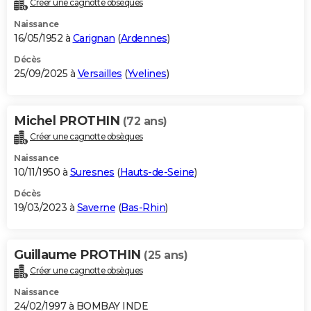
Créer une cagnotte obsèques
City break
Voyage de noces
Climat
Destinations
Voyage nature
Forum
+
PHOTO
Naissance
16/05/1952 à
Carignan
(
Ardennes
)
GUIDES D'ACHAT
Décès
25/09/2025 à
Versailles
(
Yvelines
)
BONS PLANS
CARTE DE VOEUX
Michel PROTHIN
(72 ans)
Carte Bonne année
Carte Pâques
Carte de Noël
Carte Saint-Valentin
Carte d'anniversaire
DICTIONNAIRE
Créer une cagnotte obsèques
Biographies
Expressions
Dictionnaire
Citations
Proverbes
PROGRAMME TV
Naissance
10/11/1950 à
Suresnes
(
Hauts-de-Seine
)
COPAINS D'AVANT
Décès
19/03/2023 à
Saverne
(
Bas-Rhin
)
Se connecter
Collèges
Universités
Service militaire
S'inscrire
Lycées
Primaires
Entreprises
Avis de recherche
AVIS DE DÉCÈS
FORUM
Guillaume PROTHIN
(25 ans)
Lifestyle
Sport
Television
Cinema
Bricolage
Culture
Auto
Voyage
Créer une cagnotte obsèques
Naissance
24/02/1997 à BOMBAY INDE