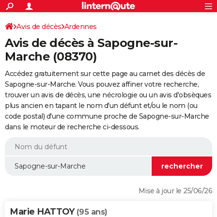
ACTUALITÉS
Connexion
S'inscrire
Avis de décès
Ardennes
Rechercher
Société
Education
Villes
Politique
Faits Divers
Monde
+
SPORT
Avis de décès à Sapogne-sur-
Football
Cyclisme
Forum
Coupe du monde 2026
Tennis
Rugby
CULTURE
Marche (08370)
TNT
Cinéma
Musique
Programme TV
Streaming
Sorties cinéma
+
FINANCE
Accédez gratuitement sur cette page au carnet des décès de
Sapogne-sur-Marche. Vous pouvez affiner votre recherche,
Impôts
Immobilier
Banque
Crédit
Retraite
Epargne
Risques naturels par ville
Assurance
AUTO
trouver un avis de décès, une nécrologie ou un avis d'obsèques
plus ancien en tapant le nom d'un défunt et/ou le nom (ou
Réserver un essai
Berlines
Forum auto
Essais
Citadines
SUV
+
HIGH-TECH
code postal) d'une commune proche de Sapogne-sur-Marche
dans le moteur de recherche ci-dessous.
Meilleur smartphone
Ordinateurs
Guide high-tech
Mobiles
Internet
Jeux vidéo
+
BRICOLAGE
Aménagement intérieur
Cuisine
Jardinage
+
Forum
Extérieur
Salle de bains
Rangement
WEEK-END
Escapades
Expositions
Week-end nature
Guides de France
Patrimoine
Musées
+
LIFESTYLE
Bien-être
Mode
+
Art de vivre
Loisirs
Modes de vie
SANTE
Mise à jour le 25/06/26
Guide de la santé
Médicaments
+
Alimentation
Maladies
Sommeil
VOYAGE
Marie HATTOY
(95 ans)