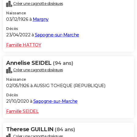
Créer une cagnotte obsèques
City break
Voyage de noces
Climat
Destinations
Voyage nature
Forum
+
PHOTO
Naissance
03/12/1926 à
Margny
GUIDES D'ACHAT
Décès
BONS PLANS
23/04/2022 à
Sapogne-sur-Marche
CARTE DE VOEUX
Famille HATTOY
Carte Bonne année
Carte Pâques
Carte de Noël
Carte Saint-Valentin
Carte d'anniversaire
DICTIONNAIRE
Annelise SEIDEL
(94 ans)
Biographies
Expressions
Dictionnaire
Citations
Proverbes
PROGRAMME TV
Créer une cagnotte obsèques
Naissance
COPAINS D'AVANT
02/05/1926 à AUSSIG TCHEQUE (REPUBLIQUE)
Se connecter
Collèges
Universités
Service militaire
S'inscrire
Lycées
Primaires
Entreprises
Avis de recherche
AVIS DE DÉCÈS
Décès
21/10/2020 à
Sapogne-sur-Marche
FORUM
Famille SEIDEL
Lifestyle
Sport
Television
Cinema
Bricolage
Culture
Auto
Voyage
Therese GUILLIN
(84 ans)
Créer une cagnotte obsèques