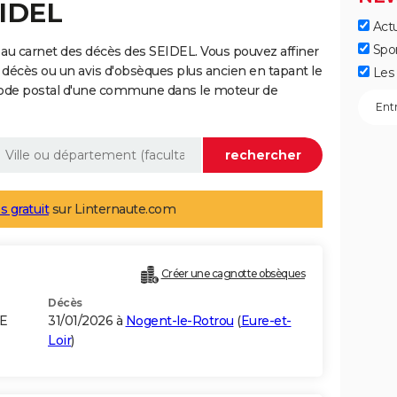
EIDEL
Actu
Spo
au carnet des décès des SEIDEL. Vous pouvez affiner
 décès ou un avis d'obsèques plus ancien en tapant le
Les 
code postal d'une commune dans le moteur de
s gratuit
sur Linternaute.com
Créer une cagnotte obsèques
Décès
E
31/01/2026 à
Nogent-le-Rotrou
(
Eure-et-
Loir
)