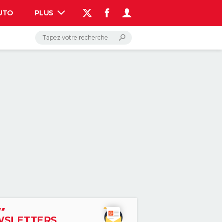
UTO
PLUS
AUTO
HIGH-TECH
BRICOLAGE
WEEK-END
LIFESTYLE
SANTE
VOYAGE
PHOTO
GUIDES D'ACHAT
BONS PLANS
CARTE DE VOEUX
DICTIONNAIRE
PROGRAMME TV
COPAINS D'AVANT
AVIS DE DÉCÈS
FORUM
Connexion
S'inscrire
Rechercher
SLETTERS