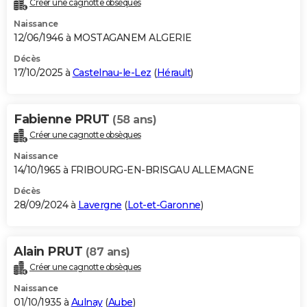
Créer une cagnotte obsèques
City break
Voyage de noces
Climat
Destinations
Voyage nature
Forum
+
PHOTO
Naissance
12/06/1946 à MOSTAGANEM ALGERIE
GUIDES D'ACHAT
Décès
17/10/2025 à
Castelnau-le-Lez
(
Hérault
)
BONS PLANS
CARTE DE VOEUX
Fabienne PRUT
(58 ans)
Carte Bonne année
Carte Pâques
Carte de Noël
Carte Saint-Valentin
Carte d'anniversaire
DICTIONNAIRE
Créer une cagnotte obsèques
Biographies
Expressions
Dictionnaire
Citations
Proverbes
PROGRAMME TV
Naissance
14/10/1965 à FRIBOURG-EN-BRISGAU ALLEMAGNE
COPAINS D'AVANT
Décès
28/09/2024 à
Lavergne
(
Lot-et-Garonne
)
Se connecter
Collèges
Universités
Service militaire
S'inscrire
Lycées
Primaires
Entreprises
Avis de recherche
AVIS DE DÉCÈS
FORUM
Alain PRUT
(87 ans)
Lifestyle
Sport
Television
Cinema
Bricolage
Culture
Auto
Voyage
Créer une cagnotte obsèques
Naissance
01/10/1935 à
Aulnay
(
Aube
)