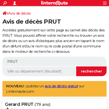
ACTUALITÉS
Connexion
S'inscrire
Avis de décès
Rechercher
Société
Education
Villes
Politique
Faits Divers
Monde
+
SPORT
Avis de décès PRUT
Football
Cyclisme
Forum
Coupe du monde 2026
Tennis
Rugby
CULTURE
Accédez gratuitement sur cette page au carnet des décès des
TNT
Cinéma
Musique
Programme TV
Streaming
Sorties cinéma
+
PRUT. Vous pouvez affiner votre recherche ou trouver un avis
FINANCE
de décès ou un avis d'obsèques plus ancien en tapant le nom
Impôts
Immobilier
Banque
Crédit
Retraite
Epargne
Risques naturels par ville
Assurance
AUTO
d'un défunt et/ou le nom ou le code postal d'une commune
dans le moteur de recherche ci-dessous.
Réserver un essai
Berlines
Forum auto
Essais
Citadines
SUV
+
HIGH-TECH
Meilleur smartphone
Ordinateurs
Guide high-tech
Mobiles
Internet
Jeux vidéo
+
BRICOLAGE
Aménagement intérieur
Cuisine
Jardinage
+
Forum
Extérieur
Salle de bains
Rangement
WEEK-END
Escapades
Expositions
Week-end nature
Guides de France
Patrimoine
Musées
+
LIFESTYLE
NOUVEAU :
publiez un
avis de décès gratuit
sur
Linternaute.com
Bien-être
Mode
+
Art de vivre
Loisirs
Modes de vie
SANTE
Gerard PRUT
Guide de la santé
Médicaments
+
Alimentation
Maladies
Sommeil
(79 ans)
VOYAGE