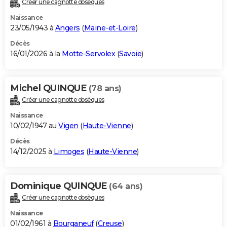
Créer une cagnotte obsèques
City break
Voyage de noces
Climat
Destinations
Voyage nature
Forum
+
PHOTO
Naissance
23/05/1943 à
Angers
(
Maine-et-Loire
)
GUIDES D'ACHAT
Décès
16/01/2026 à la
Motte-Servolex
(
Savoie
)
BONS PLANS
CARTE DE VOEUX
Michel QUINQUE
(78 ans)
Carte Bonne année
Carte Pâques
Carte de Noël
Carte Saint-Valentin
Carte d'anniversaire
DICTIONNAIRE
Créer une cagnotte obsèques
Biographies
Expressions
Dictionnaire
Citations
Proverbes
PROGRAMME TV
Naissance
10/02/1947 au
Vigen
(
Haute-Vienne
)
COPAINS D'AVANT
Décès
14/12/2025 à
Limoges
(
Haute-Vienne
)
Se connecter
Collèges
Universités
Service militaire
S'inscrire
Lycées
Primaires
Entreprises
Avis de recherche
AVIS DE DÉCÈS
FORUM
Dominique QUINQUE
(64 ans)
Lifestyle
Sport
Television
Cinema
Bricolage
Culture
Auto
Voyage
Créer une cagnotte obsèques
Naissance
01/02/1961 à
Bourganeuf
(
Creuse
)