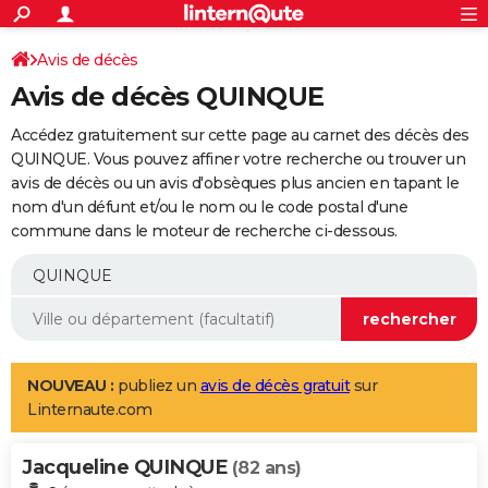
ACTUALITÉS
Connexion
S'inscrire
Avis de décès
Rechercher
Société
Education
Villes
Politique
Faits Divers
Monde
+
SPORT
Avis de décès QUINQUE
Football
Cyclisme
Forum
Coupe du monde 2026
Tennis
Rugby
CULTURE
Accédez gratuitement sur cette page au carnet des décès des
TNT
Cinéma
Musique
Programme TV
Streaming
Sorties cinéma
+
QUINQUE. Vous pouvez affiner votre recherche ou trouver un
FINANCE
avis de décès ou un avis d'obsèques plus ancien en tapant le
Impôts
Immobilier
Banque
Crédit
Retraite
Epargne
Risques naturels par ville
Assurance
AUTO
nom d'un défunt et/ou le nom ou le code postal d'une
commune dans le moteur de recherche ci-dessous.
Réserver un essai
Berlines
Forum auto
Essais
Citadines
SUV
+
HIGH-TECH
Meilleur smartphone
Ordinateurs
Guide high-tech
Mobiles
Internet
Jeux vidéo
+
BRICOLAGE
Aménagement intérieur
Cuisine
Jardinage
+
Forum
Extérieur
Salle de bains
Rangement
WEEK-END
Escapades
Expositions
Week-end nature
Guides de France
Patrimoine
Musées
+
LIFESTYLE
NOUVEAU :
publiez un
avis de décès gratuit
sur
Linternaute.com
Bien-être
Mode
+
Art de vivre
Loisirs
Modes de vie
SANTE
Jacqueline QUINQUE
Guide de la santé
Médicaments
+
Alimentation
Maladies
Sommeil
(82 ans)
VOYAGE