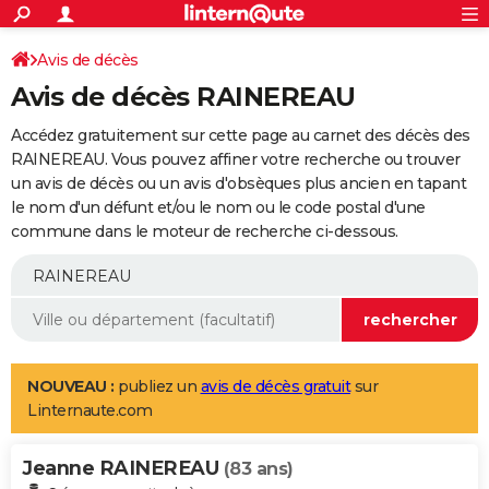
ACTUALITÉS
Connexion
S'inscrire
Avis de décès
Rechercher
Société
Education
Villes
Politique
Faits Divers
Monde
+
SPORT
Avis de décès RAINEREAU
Football
Cyclisme
Forum
Coupe du monde 2026
Tennis
Rugby
CULTURE
Accédez gratuitement sur cette page au carnet des décès des
TNT
Cinéma
Musique
Programme TV
Streaming
Sorties cinéma
+
RAINEREAU. Vous pouvez affiner votre recherche ou trouver
FINANCE
un avis de décès ou un avis d'obsèques plus ancien en tapant
Impôts
Immobilier
Banque
Crédit
Retraite
Epargne
Risques naturels par ville
Assurance
AUTO
le nom d'un défunt et/ou le nom ou le code postal d'une
commune dans le moteur de recherche ci-dessous.
Réserver un essai
Berlines
Forum auto
Essais
Citadines
SUV
+
HIGH-TECH
Meilleur smartphone
Ordinateurs
Guide high-tech
Mobiles
Internet
Jeux vidéo
+
BRICOLAGE
Aménagement intérieur
Cuisine
Jardinage
+
Forum
Extérieur
Salle de bains
Rangement
WEEK-END
Escapades
Expositions
Week-end nature
Guides de France
Patrimoine
Musées
+
LIFESTYLE
NOUVEAU :
publiez un
avis de décès gratuit
sur
Linternaute.com
Bien-être
Mode
+
Art de vivre
Loisirs
Modes de vie
SANTE
Jeanne RAINEREAU
Guide de la santé
Médicaments
+
Alimentation
Maladies
Sommeil
(83 ans)
VOYAGE