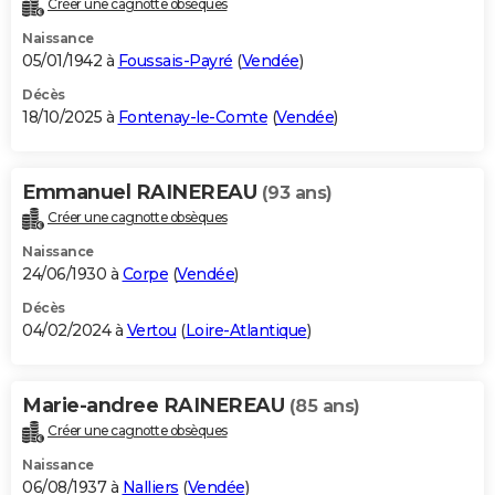
Créer une cagnotte obsèques
City break
Voyage de noces
Climat
Destinations
Voyage nature
Forum
+
PHOTO
Naissance
05/01/1942 à
Foussais-Payré
(
Vendée
)
GUIDES D'ACHAT
Décès
18/10/2025 à
Fontenay-le-Comte
(
Vendée
)
BONS PLANS
CARTE DE VOEUX
Emmanuel RAINEREAU
(93 ans)
Carte Bonne année
Carte Pâques
Carte de Noël
Carte Saint-Valentin
Carte d'anniversaire
DICTIONNAIRE
Créer une cagnotte obsèques
Biographies
Expressions
Dictionnaire
Citations
Proverbes
PROGRAMME TV
Naissance
24/06/1930 à
Corpe
(
Vendée
)
COPAINS D'AVANT
Décès
04/02/2024 à
Vertou
(
Loire-Atlantique
)
Se connecter
Collèges
Universités
Service militaire
S'inscrire
Lycées
Primaires
Entreprises
Avis de recherche
AVIS DE DÉCÈS
FORUM
Marie-andree RAINEREAU
(85 ans)
Lifestyle
Sport
Television
Cinema
Bricolage
Culture
Auto
Voyage
Créer une cagnotte obsèques
Naissance
06/08/1937 à
Nalliers
(
Vendée
)