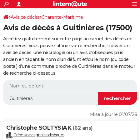
ACTUALITÉS
Connexion
S'inscrire
Avis de décès
Charente-Maritime
Rechercher
Société
Education
Villes
Politique
Faits Divers
Monde
+
SPORT
Avis de décès à Guitinières (17500)
Football
Cyclisme
Forum
Coupe du monde 2026
Tennis
Rugby
CULTURE
Accédez gratuitement sur cette page au carnet des décès de
TNT
Cinéma
Musique
Programme TV
Streaming
Sorties cinéma
+
Guitinières. Vous pouvez affiner votre recherche, trouver un
FINANCE
avis de décès, une nécrologie ou un avis d'obsèques plus
Impôts
Immobilier
Banque
Crédit
Retraite
Epargne
Risques naturels par ville
Assurance
AUTO
ancien en tapant le nom d'un défunt et/ou le nom (ou code
postal) d'une commune proche de Guitinières dans le moteur
Réserver un essai
Berlines
Forum auto
Essais
Citadines
SUV
+
HIGH-TECH
de recherche ci-dessous.
Meilleur smartphone
Ordinateurs
Guide high-tech
Mobiles
Internet
Jeux vidéo
+
BRICOLAGE
Aménagement intérieur
Cuisine
Jardinage
+
Forum
Extérieur
Salle de bains
Rangement
WEEK-END
Escapades
Expositions
Week-end nature
Guides de France
Patrimoine
Musées
+
LIFESTYLE
Mise à jour le 01/07/26
Bien-être
Mode
+
Art de vivre
Loisirs
Modes de vie
SANTE
Christophe SOLTYSIAK
(62 ans)
Guide de la santé
Médicaments
+
Alimentation
Maladies
Sommeil
VOYAGE
Créer une cagnotte obsèques