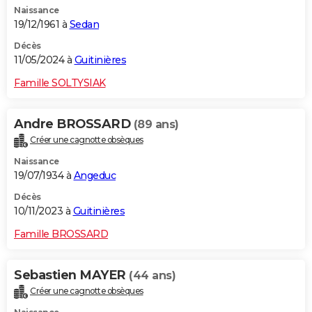
Naissance
City break
Voyage de noces
Climat
Destinations
Voyage nature
Forum
+
PHOTO
19/12/1961 à
Sedan
GUIDES D'ACHAT
Décès
11/05/2024 à
Guitinières
BONS PLANS
Famille SOLTYSIAK
CARTE DE VOEUX
Andre BROSSARD
(89 ans)
Carte Bonne année
Carte Pâques
Carte de Noël
Carte Saint-Valentin
Carte d'anniversaire
DICTIONNAIRE
Créer une cagnotte obsèques
Biographies
Expressions
Dictionnaire
Citations
Proverbes
PROGRAMME TV
Naissance
19/07/1934 à
Angeduc
COPAINS D'AVANT
Décès
10/11/2023 à
Guitinières
Se connecter
Collèges
Universités
Service militaire
S'inscrire
Lycées
Primaires
Entreprises
Avis de recherche
AVIS DE DÉCÈS
Famille BROSSARD
FORUM
Lifestyle
Sport
Television
Cinema
Bricolage
Culture
Auto
Voyage
Sebastien MAYER
(44 ans)
Créer une cagnotte obsèques