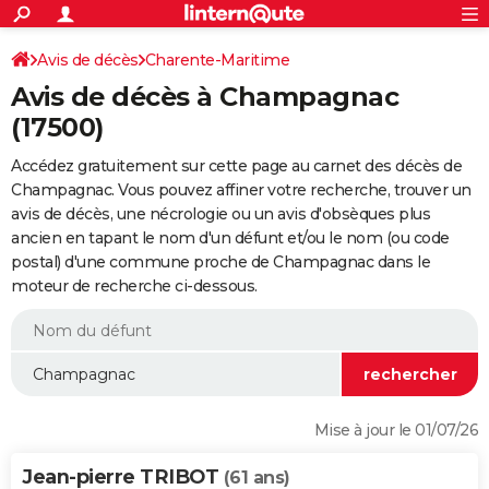
ACTUALITÉS
Connexion
S'inscrire
Avis de décès
Charente-Maritime
Rechercher
Société
Education
Villes
Politique
Faits Divers
Monde
+
SPORT
Avis de décès à Champagnac
Football
Cyclisme
Forum
Coupe du monde 2026
Tennis
Rugby
CULTURE
(17500)
TNT
Cinéma
Musique
Programme TV
Streaming
Sorties cinéma
+
FINANCE
Accédez gratuitement sur cette page au carnet des décès de
Champagnac. Vous pouvez affiner votre recherche, trouver un
Impôts
Immobilier
Banque
Crédit
Retraite
Epargne
Risques naturels par ville
Assurance
AUTO
avis de décès, une nécrologie ou un avis d'obsèques plus
ancien en tapant le nom d'un défunt et/ou le nom (ou code
Réserver un essai
Berlines
Forum auto
Essais
Citadines
SUV
+
HIGH-TECH
postal) d'une commune proche de Champagnac dans le
moteur de recherche ci-dessous.
Meilleur smartphone
Ordinateurs
Guide high-tech
Mobiles
Internet
Jeux vidéo
+
BRICOLAGE
Aménagement intérieur
Cuisine
Jardinage
+
Forum
Extérieur
Salle de bains
Rangement
WEEK-END
Escapades
Expositions
Week-end nature
Guides de France
Patrimoine
Musées
+
LIFESTYLE
Bien-être
Mode
+
Art de vivre
Loisirs
Modes de vie
SANTE
Mise à jour le 01/07/26
Guide de la santé
Médicaments
+
Alimentation
Maladies
Sommeil
VOYAGE
Jean-pierre TRIBOT
(61 ans)