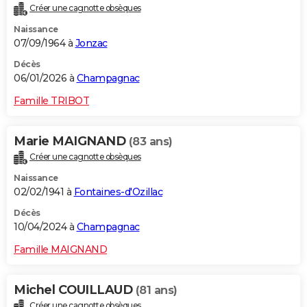
Créer une cagnotte obsèques
City break
Voyage de noces
Climat
Destinations
Voyage nature
Forum
+
PHOTO
Naissance
07/09/1964 à
Jonzac
GUIDES D'ACHAT
Décès
BONS PLANS
06/01/2026 à
Champagnac
CARTE DE VOEUX
Famille TRIBOT
Carte Bonne année
Carte Pâques
Carte de Noël
Carte Saint-Valentin
Carte d'anniversaire
DICTIONNAIRE
Marie MAIGNAND
(83 ans)
Biographies
Expressions
Dictionnaire
Citations
Proverbes
PROGRAMME TV
Créer une cagnotte obsèques
Naissance
COPAINS D'AVANT
02/02/1941 à
Fontaines-d'Ozillac
Se connecter
Collèges
Universités
Service militaire
S'inscrire
Lycées
Primaires
Entreprises
Avis de recherche
AVIS DE DÉCÈS
Décès
10/04/2024 à
Champagnac
FORUM
Famille MAIGNAND
Lifestyle
Sport
Television
Cinema
Bricolage
Culture
Auto
Voyage
Michel COUILLAUD
(81 ans)
Créer une cagnotte obsèques