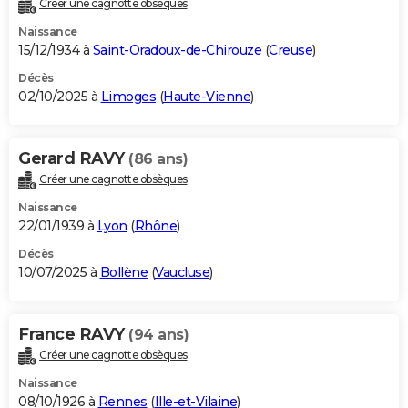
Créer une cagnotte obsèques
City break
Voyage de noces
Climat
Destinations
Voyage nature
Forum
+
PHOTO
Naissance
15/12/1934 à
Saint-Oradoux-de-Chirouze
(
Creuse
)
GUIDES D'ACHAT
Décès
02/10/2025 à
Limoges
(
Haute-Vienne
)
BONS PLANS
CARTE DE VOEUX
Gerard RAVY
(86 ans)
Carte Bonne année
Carte Pâques
Carte de Noël
Carte Saint-Valentin
Carte d'anniversaire
DICTIONNAIRE
Créer une cagnotte obsèques
Biographies
Expressions
Dictionnaire
Citations
Proverbes
PROGRAMME TV
Naissance
22/01/1939 à
Lyon
(
Rhône
)
COPAINS D'AVANT
Décès
10/07/2025 à
Bollène
(
Vaucluse
)
Se connecter
Collèges
Universités
Service militaire
S'inscrire
Lycées
Primaires
Entreprises
Avis de recherche
AVIS DE DÉCÈS
FORUM
France RAVY
(94 ans)
Lifestyle
Sport
Television
Cinema
Bricolage
Culture
Auto
Voyage
Créer une cagnotte obsèques
Naissance
08/10/1926 à
Rennes
(
Ille-et-Vilaine
)