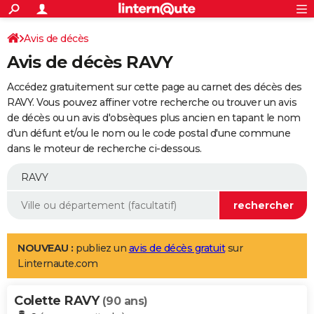
ACTUALITÉS
Connexion
S'inscrire
Avis de décès
Rechercher
Société
Education
Villes
Politique
Faits Divers
Monde
+
SPORT
Avis de décès RAVY
Football
Cyclisme
Forum
Coupe du monde 2026
Tennis
Rugby
CULTURE
Accédez gratuitement sur cette page au carnet des décès des
TNT
Cinéma
Musique
Programme TV
Streaming
Sorties cinéma
+
RAVY. Vous pouvez affiner votre recherche ou trouver un avis
FINANCE
de décès ou un avis d'obsèques plus ancien en tapant le nom
Impôts
Immobilier
Banque
Crédit
Retraite
Epargne
Risques naturels par ville
Assurance
AUTO
d'un défunt et/ou le nom ou le code postal d'une commune
dans le moteur de recherche ci-dessous.
Réserver un essai
Berlines
Forum auto
Essais
Citadines
SUV
+
HIGH-TECH
Meilleur smartphone
Ordinateurs
Guide high-tech
Mobiles
Internet
Jeux vidéo
+
BRICOLAGE
Aménagement intérieur
Cuisine
Jardinage
+
Forum
Extérieur
Salle de bains
Rangement
WEEK-END
Escapades
Expositions
Week-end nature
Guides de France
Patrimoine
Musées
+
LIFESTYLE
NOUVEAU :
publiez un
avis de décès gratuit
sur
Linternaute.com
Bien-être
Mode
+
Art de vivre
Loisirs
Modes de vie
SANTE
Colette RAVY
Guide de la santé
Médicaments
+
Alimentation
Maladies
Sommeil
(90 ans)
VOYAGE