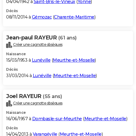
04/04/1942 à
Saint-Bris-le-Vineux
(
Yonne
)
Décès
08/11/2014 à
Gémozac
(
Charente-Maritime
)
Jean-paul RAYEUR
(61 ans)
Créer une cagnotte obsèques
Naissance
15/03/1953 à
Lunéville
(
Meurthe-et-Moselle
)
Décès
31/03/2014 à
Lunéville
(
Meurthe-et-Moselle
)
Joel RAYEUR
(55 ans)
Créer une cagnotte obsèques
Naissance
16/06/1957 à
Dombasle-sur-Meurthe
(
Meurthe-et-Moselle
)
Décès
14/04/2013 à
Varangéville
(
Meurthe-et-Moselle
)