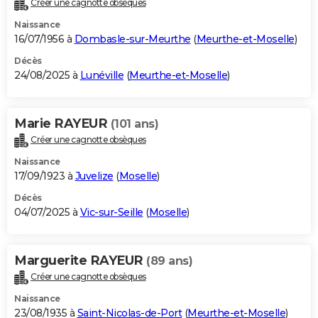
Créer une cagnotte obsèques
City break
Voyage de noces
Climat
Destinations
Voyage nature
Forum
+
PHOTO
Naissance
16/07/1956 à
Dombasle-sur-Meurthe
(
Meurthe-et-Moselle
)
GUIDES D'ACHAT
Décès
24/08/2025 à
Lunéville
(
Meurthe-et-Moselle
)
BONS PLANS
CARTE DE VOEUX
Marie RAYEUR
(101 ans)
Carte Bonne année
Carte Pâques
Carte de Noël
Carte Saint-Valentin
Carte d'anniversaire
DICTIONNAIRE
Créer une cagnotte obsèques
Biographies
Expressions
Dictionnaire
Citations
Proverbes
PROGRAMME TV
Naissance
17/09/1923 à
Juvelize
(
Moselle
)
COPAINS D'AVANT
Décès
04/07/2025 à
Vic-sur-Seille
(
Moselle
)
Se connecter
Collèges
Universités
Service militaire
S'inscrire
Lycées
Primaires
Entreprises
Avis de recherche
AVIS DE DÉCÈS
FORUM
Marguerite RAYEUR
(89 ans)
Lifestyle
Sport
Television
Cinema
Bricolage
Culture
Auto
Voyage
Créer une cagnotte obsèques
Naissance
23/08/1935 à
Saint-Nicolas-de-Port
(
Meurthe-et-Moselle
)