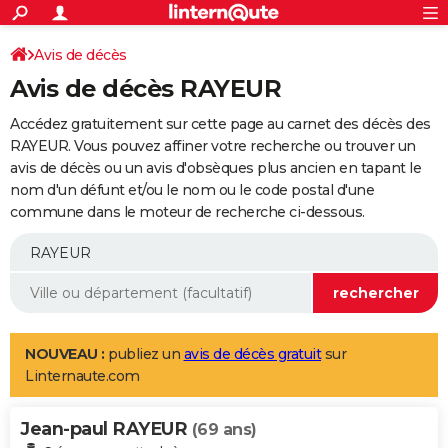
ACTUALITÉS
Connexion
S'inscrire
Avis de décès
Rechercher
Société
Education
Villes
Politique
Faits Divers
Monde
+
SPORT
Avis de décès RAYEUR
Football
Cyclisme
Forum
Coupe du monde 2026
Tennis
Rugby
CULTURE
Accédez gratuitement sur cette page au carnet des décès des
TNT
Cinéma
Musique
Programme TV
Streaming
Sorties cinéma
+
RAYEUR. Vous pouvez affiner votre recherche ou trouver un
FINANCE
avis de décès ou un avis d'obsèques plus ancien en tapant le
Impôts
Immobilier
Banque
Crédit
Retraite
Epargne
Risques naturels par ville
Assurance
AUTO
nom d'un défunt et/ou le nom ou le code postal d'une
commune dans le moteur de recherche ci-dessous.
Réserver un essai
Berlines
Forum auto
Essais
Citadines
SUV
+
HIGH-TECH
Meilleur smartphone
Ordinateurs
Guide high-tech
Mobiles
Internet
Jeux vidéo
+
BRICOLAGE
Aménagement intérieur
Cuisine
Jardinage
+
Forum
Extérieur
Salle de bains
Rangement
WEEK-END
Escapades
Expositions
Week-end nature
Guides de France
Patrimoine
Musées
+
LIFESTYLE
NOUVEAU :
publiez un
avis de décès gratuit
sur
Linternaute.com
Bien-être
Mode
+
Art de vivre
Loisirs
Modes de vie
SANTE
Jean-paul RAYEUR
Guide de la santé
Médicaments
+
Alimentation
Maladies
Sommeil
(69 ans)
VOYAGE