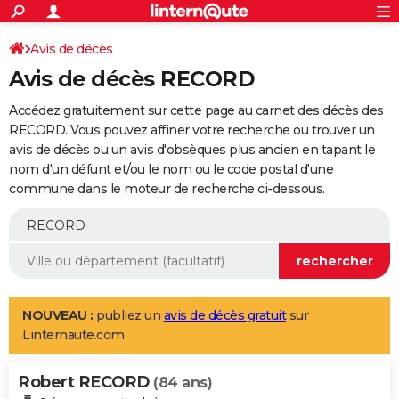
ACTUALITÉS
Connexion
S'inscrire
Avis de décès
Rechercher
Société
Education
Villes
Politique
Faits Divers
Monde
+
SPORT
Avis de décès RECORD
Football
Cyclisme
Forum
Coupe du monde 2026
Tennis
Rugby
CULTURE
Accédez gratuitement sur cette page au carnet des décès des
TNT
Cinéma
Musique
Programme TV
Streaming
Sorties cinéma
+
RECORD. Vous pouvez affiner votre recherche ou trouver un
FINANCE
avis de décès ou un avis d'obsèques plus ancien en tapant le
Impôts
Immobilier
Banque
Crédit
Retraite
Epargne
Risques naturels par ville
Assurance
AUTO
nom d'un défunt et/ou le nom ou le code postal d'une
commune dans le moteur de recherche ci-dessous.
Réserver un essai
Berlines
Forum auto
Essais
Citadines
SUV
+
HIGH-TECH
Meilleur smartphone
Ordinateurs
Guide high-tech
Mobiles
Internet
Jeux vidéo
+
BRICOLAGE
Aménagement intérieur
Cuisine
Jardinage
+
Forum
Extérieur
Salle de bains
Rangement
WEEK-END
Escapades
Expositions
Week-end nature
Guides de France
Patrimoine
Musées
+
LIFESTYLE
NOUVEAU :
publiez un
avis de décès gratuit
sur
Linternaute.com
Bien-être
Mode
+
Art de vivre
Loisirs
Modes de vie
SANTE
Robert RECORD
Guide de la santé
Médicaments
+
Alimentation
Maladies
Sommeil
(84 ans)
VOYAGE