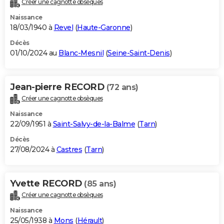
Créer une cagnotte obsèques
City break
Voyage de noces
Climat
Destinations
Voyage nature
Forum
+
PHOTO
Naissance
18/03/1940 à
Revel
(
Haute-Garonne
)
GUIDES D'ACHAT
Décès
01/10/2024 au
Blanc-Mesnil
(
Seine-Saint-Denis
)
BONS PLANS
CARTE DE VOEUX
Jean-pierre RECORD
(72 ans)
Carte Bonne année
Carte Pâques
Carte de Noël
Carte Saint-Valentin
Carte d'anniversaire
DICTIONNAIRE
Créer une cagnotte obsèques
Biographies
Expressions
Dictionnaire
Citations
Proverbes
PROGRAMME TV
Naissance
22/09/1951 à
Saint-Salvy-de-la-Balme
(
Tarn
)
COPAINS D'AVANT
Décès
27/08/2024 à
Castres
(
Tarn
)
Se connecter
Collèges
Universités
Service militaire
S'inscrire
Lycées
Primaires
Entreprises
Avis de recherche
AVIS DE DÉCÈS
FORUM
Yvette RECORD
(85 ans)
Lifestyle
Sport
Television
Cinema
Bricolage
Culture
Auto
Voyage
Créer une cagnotte obsèques
Naissance
25/05/1938 à
Mons
(
Hérault
)