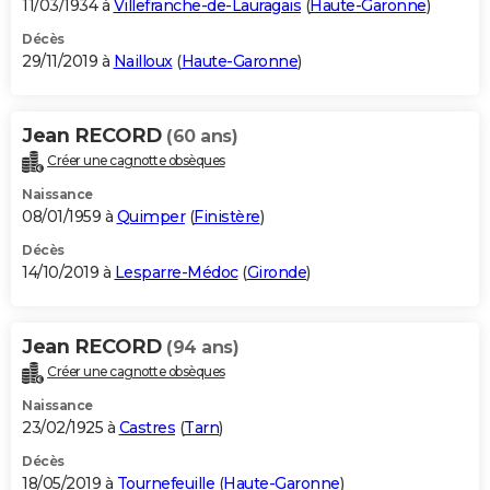
11/03/1934 à
Villefranche-de-Lauragais
(
Haute-Garonne
)
Décès
29/11/2019 à
Nailloux
(
Haute-Garonne
)
Jean RECORD
(60 ans)
Créer une cagnotte obsèques
Naissance
08/01/1959 à
Quimper
(
Finistère
)
Décès
14/10/2019 à
Lesparre-Médoc
(
Gironde
)
Jean RECORD
(94 ans)
Créer une cagnotte obsèques
Naissance
23/02/1925 à
Castres
(
Tarn
)
Décès
18/05/2019 à
Tournefeuille
(
Haute-Garonne
)