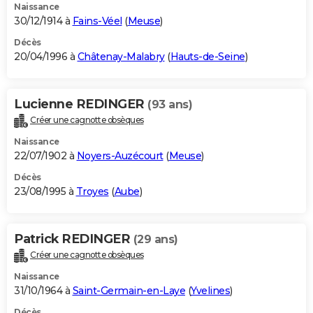
Naissance
30/12/1914 à
Fains-Véel
(
Meuse
)
Décès
20/04/1996 à
Châtenay-Malabry
(
Hauts-de-Seine
)
Lucienne REDINGER
(93 ans)
Créer une cagnotte obsèques
Naissance
22/07/1902 à
Noyers-Auzécourt
(
Meuse
)
Décès
23/08/1995 à
Troyes
(
Aube
)
Patrick REDINGER
(29 ans)
Créer une cagnotte obsèques
Naissance
31/10/1964 à
Saint-Germain-en-Laye
(
Yvelines
)
Décès