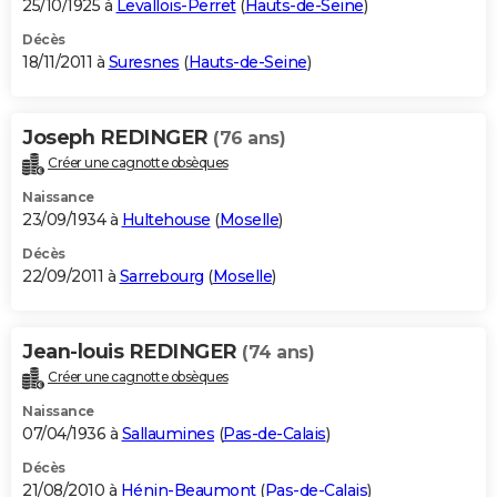
25/10/1925 à
Levallois-Perret
(
Hauts-de-Seine
)
Décès
18/11/2011 à
Suresnes
(
Hauts-de-Seine
)
Joseph REDINGER
(76 ans)
Créer une cagnotte obsèques
Naissance
23/09/1934 à
Hultehouse
(
Moselle
)
Décès
22/09/2011 à
Sarrebourg
(
Moselle
)
Jean-louis REDINGER
(74 ans)
Créer une cagnotte obsèques
Naissance
07/04/1936 à
Sallaumines
(
Pas-de-Calais
)
Décès
21/08/2010 à
Hénin-Beaumont
(
Pas-de-Calais
)