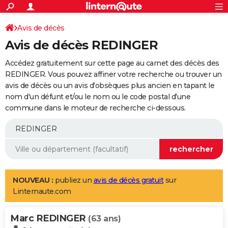
ACTUALITÉS
Connexion
S'inscrire
Avis de décès
Rechercher
Société
Education
Villes
Politique
Faits Divers
Monde
+
SPORT
Avis de décès REDINGER
Football
Cyclisme
Forum
Coupe du monde 2026
Tennis
Rugby
CULTURE
Accédez gratuitement sur cette page au carnet des décès des
TNT
Cinéma
Musique
Programme TV
Streaming
Sorties cinéma
+
REDINGER. Vous pouvez affiner votre recherche ou trouver un
FINANCE
avis de décès ou un avis d'obsèques plus ancien en tapant le
Impôts
Immobilier
Banque
Crédit
Retraite
Epargne
Risques naturels par ville
Assurance
AUTO
nom d'un défunt et/ou le nom ou le code postal d'une
commune dans le moteur de recherche ci-dessous.
Réserver un essai
Berlines
Forum auto
Essais
Citadines
SUV
+
HIGH-TECH
Meilleur smartphone
Ordinateurs
Guide high-tech
Mobiles
Internet
Jeux vidéo
+
BRICOLAGE
Aménagement intérieur
Cuisine
Jardinage
+
Forum
Extérieur
Salle de bains
Rangement
WEEK-END
Escapades
Expositions
Week-end nature
Guides de France
Patrimoine
Musées
+
LIFESTYLE
NOUVEAU :
publiez un
avis de décès gratuit
sur
Linternaute.com
Bien-être
Mode
+
Art de vivre
Loisirs
Modes de vie
SANTE
Marc REDINGER
Guide de la santé
Médicaments
+
Alimentation
Maladies
Sommeil
(63 ans)
VOYAGE