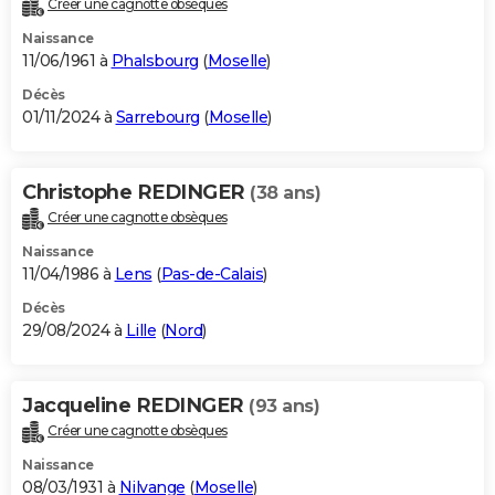
Créer une cagnotte obsèques
City break
Voyage de noces
Climat
Destinations
Voyage nature
Forum
+
PHOTO
Naissance
11/06/1961 à
Phalsbourg
(
Moselle
)
GUIDES D'ACHAT
Décès
01/11/2024 à
Sarrebourg
(
Moselle
)
BONS PLANS
CARTE DE VOEUX
Christophe REDINGER
(38 ans)
Carte Bonne année
Carte Pâques
Carte de Noël
Carte Saint-Valentin
Carte d'anniversaire
DICTIONNAIRE
Créer une cagnotte obsèques
Biographies
Expressions
Dictionnaire
Citations
Proverbes
PROGRAMME TV
Naissance
11/04/1986 à
Lens
(
Pas-de-Calais
)
COPAINS D'AVANT
Décès
29/08/2024 à
Lille
(
Nord
)
Se connecter
Collèges
Universités
Service militaire
S'inscrire
Lycées
Primaires
Entreprises
Avis de recherche
AVIS DE DÉCÈS
FORUM
Jacqueline REDINGER
(93 ans)
Lifestyle
Sport
Television
Cinema
Bricolage
Culture
Auto
Voyage
Créer une cagnotte obsèques
Naissance
08/03/1931 à
Nilvange
(
Moselle
)