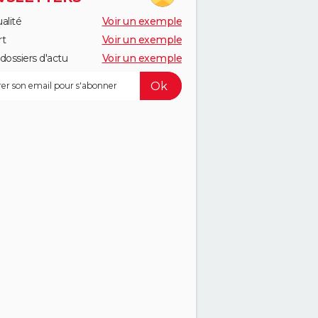
alité
Voir un exemple
rt
Voir un exemple
dossiers d'actu
Voir un exemple