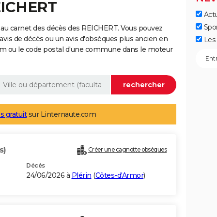
EICHERT
Actu
Spo
 au carnet des décès des REICHERT. Vous pouvez
 avis de décès ou un avis d'obsèques plus ancien en
Les 
nom ou le code postal d'une commune dans le moteur
s gratuit
sur Linternaute.com
s)
Créer une cagnotte obsèques
Décès
24/06/2026 à
Plérin
(
Côtes-d'Armor
)