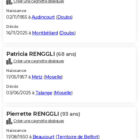
Créer une cagnotte obsèques
City break
Voyage de noces
Climat
Destinations
Voyage nature
Forum
+
PHOTO
Naissance
02/11/1955 à
Audincourt
(
Doubs
)
GUIDES D'ACHAT
Décès
16/11/2025 à
Montbéliard
(
Doubs
)
BONS PLANS
CARTE DE VOEUX
Patricia RENGGLI
(68 ans)
Carte Bonne année
Carte Pâques
Carte de Noël
Carte Saint-Valentin
Carte d'anniversaire
DICTIONNAIRE
Créer une cagnotte obsèques
Biographies
Expressions
Dictionnaire
Citations
Proverbes
PROGRAMME TV
Naissance
11/05/1957 à
Metz
(
Moselle
)
COPAINS D'AVANT
Décès
03/06/2025 à
Talange
(
Moselle
)
Se connecter
Collèges
Universités
Service militaire
S'inscrire
Lycées
Primaires
Entreprises
Avis de recherche
AVIS DE DÉCÈS
FORUM
Pierrette RENGGLI
(93 ans)
Lifestyle
Sport
Television
Cinema
Bricolage
Culture
Auto
Voyage
Créer une cagnotte obsèques
Naissance
11/08/1930 à
Beaucourt
(
Territoire de Belfort
)