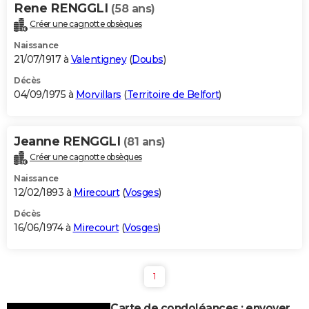
Rene RENGGLI
(58 ans)
Créer une cagnotte obsèques
Naissance
21/07/1917 à
Valentigney
(
Doubs
)
Décès
04/09/1975 à
Morvillars
(
Territoire de Belfort
)
Jeanne RENGGLI
(81 ans)
Créer une cagnotte obsèques
Naissance
12/02/1893 à
Mirecourt
(
Vosges
)
Décès
16/06/1974 à
Mirecourt
(
Vosges
)
1
Carte de condoléances : envoyer