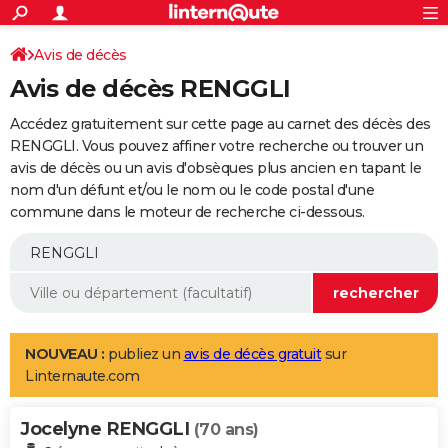
ACTUALITÉS
Connexion
S'inscrire
Avis de décès
Rechercher
Société
Education
Villes
Politique
Faits Divers
Monde
+
SPORT
Avis de décès RENGGLI
Football
Cyclisme
Forum
Coupe du monde 2026
Tennis
Rugby
CULTURE
Accédez gratuitement sur cette page au carnet des décès des
TNT
Cinéma
Musique
Programme TV
Streaming
Sorties cinéma
+
RENGGLI. Vous pouvez affiner votre recherche ou trouver un
FINANCE
avis de décès ou un avis d'obsèques plus ancien en tapant le
Impôts
Immobilier
Banque
Crédit
Retraite
Epargne
Risques naturels par ville
Assurance
AUTO
nom d'un défunt et/ou le nom ou le code postal d'une
commune dans le moteur de recherche ci-dessous.
Réserver un essai
Berlines
Forum auto
Essais
Citadines
SUV
+
HIGH-TECH
Meilleur smartphone
Ordinateurs
Guide high-tech
Mobiles
Internet
Jeux vidéo
+
BRICOLAGE
Aménagement intérieur
Cuisine
Jardinage
+
Forum
Extérieur
Salle de bains
Rangement
WEEK-END
Escapades
Expositions
Week-end nature
Guides de France
Patrimoine
Musées
+
LIFESTYLE
NOUVEAU :
publiez un
avis de décès gratuit
sur
Linternaute.com
Bien-être
Mode
+
Art de vivre
Loisirs
Modes de vie
SANTE
Jocelyne RENGGLI
Guide de la santé
Médicaments
+
Alimentation
Maladies
Sommeil
(70 ans)
VOYAGE