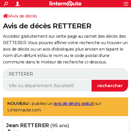
ACTUALITÉS
Connexion
S'inscrire
Avis de décès
Rechercher
Société
Education
Villes
Politique
Faits Divers
Monde
+
SPORT
Avis de décès RETTERER
Football
Cyclisme
Forum
Coupe du monde 2026
Tennis
Rugby
CULTURE
Accédez gratuitement sur cette page au carnet des décès des
TNT
Cinéma
Musique
Programme TV
Streaming
Sorties cinéma
+
RETTERER. Vous pouvez affiner votre recherche ou trouver un
FINANCE
avis de décès ou un avis d'obsèques plus ancien en tapant le
Impôts
Immobilier
Banque
Crédit
Retraite
Epargne
Risques naturels par ville
Assurance
AUTO
nom d'un défunt et/ou le nom ou le code postal d'une
commune dans le moteur de recherche ci-dessous.
Réserver un essai
Berlines
Forum auto
Essais
Citadines
SUV
+
HIGH-TECH
Meilleur smartphone
Ordinateurs
Guide high-tech
Mobiles
Internet
Jeux vidéo
+
BRICOLAGE
Aménagement intérieur
Cuisine
Jardinage
+
Forum
Extérieur
Salle de bains
Rangement
WEEK-END
Escapades
Expositions
Week-end nature
Guides de France
Patrimoine
Musées
+
LIFESTYLE
NOUVEAU :
publiez un
avis de décès gratuit
sur
Linternaute.com
Bien-être
Mode
+
Art de vivre
Loisirs
Modes de vie
SANTE
Jean RETTERER
Guide de la santé
Médicaments
+
Alimentation
Maladies
Sommeil
(95 ans)
VOYAGE