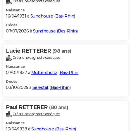
Créer une cagnotte obsèques
City break
Voyage de noces
Climat
Destinations
Voyage nature
Forum
+
PHOTO
Naissance
16/04/1931 à
Sundhouse
(
Bas-Rhin
)
GUIDES D'ACHAT
Décès
07/07/2026 à
Sundhouse
(
Bas-Rhin
)
BONS PLANS
CARTE DE VOEUX
Lucie RETTERER
(98 ans)
Carte Bonne année
Carte Pâques
Carte de Noël
Carte Saint-Valentin
Carte d'anniversaire
DICTIONNAIRE
Créer une cagnotte obsèques
Biographies
Expressions
Dictionnaire
Citations
Proverbes
PROGRAMME TV
Naissance
07/01/1927 à
Muttersholtz
(
Bas-Rhin
)
COPAINS D'AVANT
Décès
03/10/2025 à
Sélestat
(
Bas-Rhin
)
Se connecter
Collèges
Universités
Service militaire
S'inscrire
Lycées
Primaires
Entreprises
Avis de recherche
AVIS DE DÉCÈS
FORUM
Paul RETTERER
(80 ans)
Lifestyle
Sport
Television
Cinema
Bricolage
Culture
Auto
Voyage
Créer une cagnotte obsèques
Naissance
13/04/1938 à
Sundhouse
(
Bas-Rhin
)