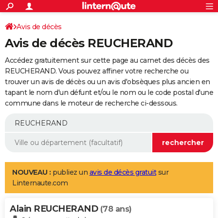
ACTUALITÉS
Connexion
S'inscrire
Avis de décès
Rechercher
Société
Education
Villes
Politique
Faits Divers
Monde
+
SPORT
Avis de décès REUCHERAND
Football
Cyclisme
Forum
Coupe du monde 2026
Tennis
Rugby
CULTURE
Accédez gratuitement sur cette page au carnet des décès des
TNT
Cinéma
Musique
Programme TV
Streaming
Sorties cinéma
+
REUCHERAND. Vous pouvez affiner votre recherche ou
FINANCE
trouver un avis de décès ou un avis d'obsèques plus ancien en
Impôts
Immobilier
Banque
Crédit
Retraite
Epargne
Risques naturels par ville
Assurance
AUTO
tapant le nom d'un défunt et/ou le nom ou le code postal d'une
commune dans le moteur de recherche ci-dessous.
Réserver un essai
Berlines
Forum auto
Essais
Citadines
SUV
+
HIGH-TECH
Meilleur smartphone
Ordinateurs
Guide high-tech
Mobiles
Internet
Jeux vidéo
+
BRICOLAGE
Aménagement intérieur
Cuisine
Jardinage
+
Forum
Extérieur
Salle de bains
Rangement
WEEK-END
Escapades
Expositions
Week-end nature
Guides de France
Patrimoine
Musées
+
LIFESTYLE
NOUVEAU :
publiez un
avis de décès gratuit
sur
Linternaute.com
Bien-être
Mode
+
Art de vivre
Loisirs
Modes de vie
SANTE
Alain REUCHERAND
Guide de la santé
Médicaments
+
Alimentation
Maladies
Sommeil
(78 ans)
VOYAGE