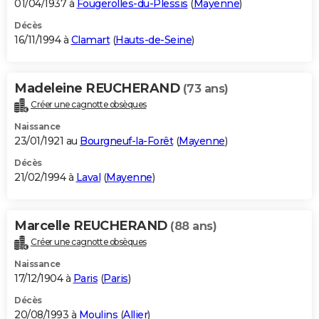
01/04/1937 à
Fougerolles-du-Plessis
(
Mayenne
)
Décès
16/11/1994 à
Clamart
(
Hauts-de-Seine
)
Madeleine REUCHERAND
(73 ans)
Créer une cagnotte obsèques
Naissance
23/01/1921 au
Bourgneuf-la-Forêt
(
Mayenne
)
Décès
21/02/1994 à
Laval
(
Mayenne
)
Marcelle REUCHERAND
(88 ans)
Créer une cagnotte obsèques
Naissance
17/12/1904 à
Paris
(
Paris
)
Décès
20/08/1993 à
Moulins
(
Allier
)