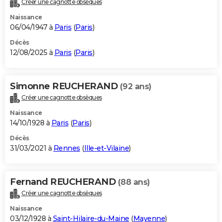
Créer une cagnotte obsèques
City break
Voyage de noces
Climat
Destinations
Voyage nature
Forum
+
PHOTO
Naissance
06/04/1947 à
Paris
(
Paris
)
GUIDES D'ACHAT
Décès
12/08/2025 à
Paris
(
Paris
)
BONS PLANS
CARTE DE VOEUX
Simonne REUCHERAND
(92 ans)
Carte Bonne année
Carte Pâques
Carte de Noël
Carte Saint-Valentin
Carte d'anniversaire
DICTIONNAIRE
Créer une cagnotte obsèques
Biographies
Expressions
Dictionnaire
Citations
Proverbes
PROGRAMME TV
Naissance
14/10/1928 à
Paris
(
Paris
)
COPAINS D'AVANT
Décès
31/03/2021 à
Rennes
(
Ille-et-Vilaine
)
Se connecter
Collèges
Universités
Service militaire
S'inscrire
Lycées
Primaires
Entreprises
Avis de recherche
AVIS DE DÉCÈS
FORUM
Fernand REUCHERAND
(88 ans)
Lifestyle
Sport
Television
Cinema
Bricolage
Culture
Auto
Voyage
Créer une cagnotte obsèques
Naissance
03/12/1928 à
Saint-Hilaire-du-Maine
(
Mayenne
)