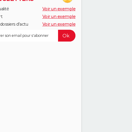
alité
Voir un exemple
rt
Voir un exemple
dossiers d'actu
Voir un exemple