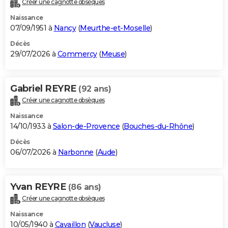
Créer une cagnotte obsèques
City break
Voyage de noces
Climat
Destinations
Voyage nature
Forum
+
PHOTO
Naissance
07/09/1951 à
Nancy
(
Meurthe-et-Moselle
)
GUIDES D'ACHAT
Décès
29/07/2026 à
Commercy
(
Meuse
)
BONS PLANS
CARTE DE VOEUX
Gabriel REYRE
(92 ans)
Carte Bonne année
Carte Pâques
Carte de Noël
Carte Saint-Valentin
Carte d'anniversaire
DICTIONNAIRE
Créer une cagnotte obsèques
Biographies
Expressions
Dictionnaire
Citations
Proverbes
PROGRAMME TV
Naissance
14/10/1933 à
Salon-de-Provence
(
Bouches-du-Rhône
)
COPAINS D'AVANT
Décès
06/07/2026 à
Narbonne
(
Aude
)
Se connecter
Collèges
Universités
Service militaire
S'inscrire
Lycées
Primaires
Entreprises
Avis de recherche
AVIS DE DÉCÈS
FORUM
Yvan REYRE
(86 ans)
Lifestyle
Sport
Television
Cinema
Bricolage
Culture
Auto
Voyage
Créer une cagnotte obsèques
Naissance
10/05/1940 à
Cavaillon
(
Vaucluse
)