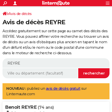
ACTUALITÉS
Connexion
S'inscrire
Avis de décès
Rechercher
Société
Education
Villes
Politique
Faits Divers
Monde
+
SPORT
Avis de décès REYRE
Football
Cyclisme
Forum
Coupe du monde 2026
Tennis
Rugby
CULTURE
Accédez gratuitement sur cette page au carnet des décès des
TNT
Cinéma
Musique
Programme TV
Streaming
Sorties cinéma
+
REYRE. Vous pouvez affiner votre recherche ou trouver un avis
FINANCE
de décès ou un avis d'obsèques plus ancien en tapant le nom
Impôts
Immobilier
Banque
Crédit
Retraite
Epargne
Risques naturels par ville
Assurance
AUTO
d'un défunt et/ou le nom ou le code postal d'une commune
dans le moteur de recherche ci-dessous.
Réserver un essai
Berlines
Forum auto
Essais
Citadines
SUV
+
HIGH-TECH
Meilleur smartphone
Ordinateurs
Guide high-tech
Mobiles
Internet
Jeux vidéo
+
BRICOLAGE
Aménagement intérieur
Cuisine
Jardinage
+
Forum
Extérieur
Salle de bains
Rangement
WEEK-END
Escapades
Expositions
Week-end nature
Guides de France
Patrimoine
Musées
+
LIFESTYLE
NOUVEAU :
publiez un
avis de décès gratuit
sur
Linternaute.com
Bien-être
Mode
+
Art de vivre
Loisirs
Modes de vie
SANTE
Benoit REYRE
Guide de la santé
Médicaments
+
Alimentation
Maladies
Sommeil
(74 ans)
VOYAGE