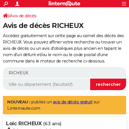
ACTUALITÉS
Connexion
S'inscrire
Avis de décès
Rechercher
Société
Education
Villes
Politique
Faits Divers
Monde
+
SPORT
Avis de décès RICHEUX
Football
Cyclisme
Forum
Coupe du monde 2026
Tennis
Rugby
CULTURE
Accédez gratuitement sur cette page au carnet des décès des
TNT
Cinéma
Musique
Programme TV
Streaming
Sorties cinéma
+
RICHEUX. Vous pouvez affiner votre recherche ou trouver un
FINANCE
avis de décès ou un avis d'obsèques plus ancien en tapant le
Impôts
Immobilier
Banque
Crédit
Retraite
Epargne
Risques naturels par ville
Assurance
AUTO
nom d'un défunt et/ou le nom ou le code postal d'une
commune dans le moteur de recherche ci-dessous.
Réserver un essai
Berlines
Forum auto
Essais
Citadines
SUV
+
HIGH-TECH
Meilleur smartphone
Ordinateurs
Guide high-tech
Mobiles
Internet
Jeux vidéo
+
BRICOLAGE
Aménagement intérieur
Cuisine
Jardinage
+
Forum
Extérieur
Salle de bains
Rangement
WEEK-END
Escapades
Expositions
Week-end nature
Guides de France
Patrimoine
Musées
+
LIFESTYLE
NOUVEAU :
publiez un
avis de décès gratuit
sur
Linternaute.com
Bien-être
Mode
+
Art de vivre
Loisirs
Modes de vie
SANTE
Loic RICHEUX
Guide de la santé
Médicaments
+
Alimentation
Maladies
Sommeil
(63 ans)
VOYAGE