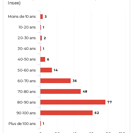
Insee)
Moins de 10 ans
3
10-20 ans
1
20-30 ans
2
30-40 ans
1
40-50 ans
6
50-60 ans
14
60-70 ans
36
70-80 ans
48
80-90 ans
77
90-100 ans
62
Plus de 100 ans
1