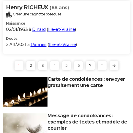
Henry RICHEUX
(88 ans)
Créer une cagnotte obsèques
Naissance
02/01/1933 à
Dinard
(
Ille-et-Vilaine
)
Décès
27/11/2021 à
Rennes
(
Ille-et-Vilaine
)
1
2
3
4
5
6
7
11
Carte de condoléances : envoyer
gratuitement une carte
Message de condoléances :
exemples de textes et modèle de
courrier