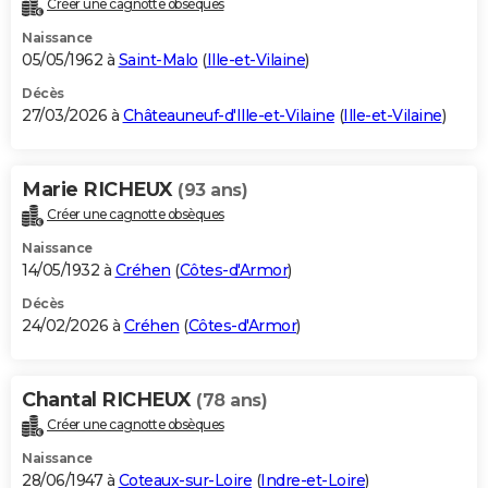
Créer une cagnotte obsèques
City break
Voyage de noces
Climat
Destinations
Voyage nature
Forum
+
PHOTO
Naissance
05/05/1962 à
Saint-Malo
(
Ille-et-Vilaine
)
GUIDES D'ACHAT
Décès
27/03/2026 à
Châteauneuf-d'Ille-et-Vilaine
(
Ille-et-Vilaine
)
BONS PLANS
CARTE DE VOEUX
Marie RICHEUX
(93 ans)
Carte Bonne année
Carte Pâques
Carte de Noël
Carte Saint-Valentin
Carte d'anniversaire
DICTIONNAIRE
Créer une cagnotte obsèques
Biographies
Expressions
Dictionnaire
Citations
Proverbes
PROGRAMME TV
Naissance
14/05/1932 à
Créhen
(
Côtes-d'Armor
)
COPAINS D'AVANT
Décès
24/02/2026 à
Créhen
(
Côtes-d'Armor
)
Se connecter
Collèges
Universités
Service militaire
S'inscrire
Lycées
Primaires
Entreprises
Avis de recherche
AVIS DE DÉCÈS
FORUM
Chantal RICHEUX
(78 ans)
Lifestyle
Sport
Television
Cinema
Bricolage
Culture
Auto
Voyage
Créer une cagnotte obsèques
Naissance
28/06/1947 à
Coteaux-sur-Loire
(
Indre-et-Loire
)