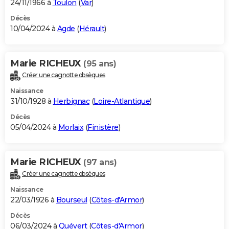
24/11/1966 à
Toulon
(
Var
)
Décès
10/04/2024 à
Agde
(
Hérault
)
Marie RICHEUX
(95 ans)
Créer une cagnotte obsèques
Naissance
31/10/1928 à
Herbignac
(
Loire-Atlantique
)
Décès
05/04/2024 à
Morlaix
(
Finistère
)
Marie RICHEUX
(97 ans)
Créer une cagnotte obsèques
Naissance
22/03/1926 à
Bourseul
(
Côtes-d'Armor
)
Décès
06/03/2024 à
Quévert
(
Côtes-d'Armor
)