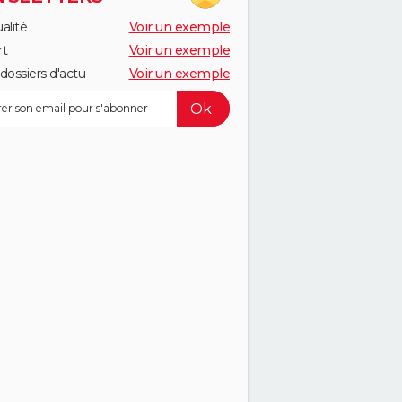
alité
Voir un exemple
rt
Voir un exemple
dossiers d'actu
Voir un exemple