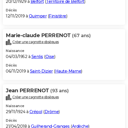
20/12/1929 à
Belfort
(
Territoire de Belfort
)
Décès
12/11/2019 à
Quimper
(
Finistère
)
Marie-claude PERRENOT
(67 ans)
Créer une cagnotte obsèques
Naissance
04/03/1952 à
Senlis
(
Oise
)
Décès
06/11/2019 à
Saint-Dizier
(
Haute-Marne
)
Jean PERRENOT
(93 ans)
Créer une cagnotte obsèques
Naissance
29/11/1924 à
Crépol
(
Drôme
)
Décès
21/04/2018 à
Guilherand-Granges
(
Ardèche
)