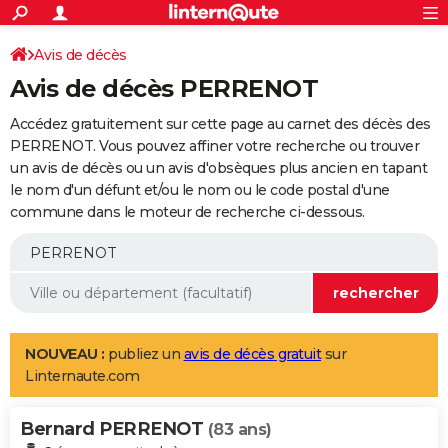
ACTUALITÉS
Connexion
S'inscrire
Avis de décès
Rechercher
Société
Education
Villes
Politique
Faits Divers
Monde
+
SPORT
Avis de décès PERRENOT
Football
Cyclisme
Forum
Coupe du monde 2026
Tennis
Rugby
CULTURE
Accédez gratuitement sur cette page au carnet des décès des
TNT
Cinéma
Musique
Programme TV
Streaming
Sorties cinéma
+
PERRENOT. Vous pouvez affiner votre recherche ou trouver
FINANCE
un avis de décès ou un avis d'obsèques plus ancien en tapant
Impôts
Immobilier
Banque
Crédit
Retraite
Epargne
Risques naturels par ville
Assurance
AUTO
le nom d'un défunt et/ou le nom ou le code postal d'une
commune dans le moteur de recherche ci-dessous.
Réserver un essai
Berlines
Forum auto
Essais
Citadines
SUV
+
HIGH-TECH
Meilleur smartphone
Ordinateurs
Guide high-tech
Mobiles
Internet
Jeux vidéo
+
BRICOLAGE
Aménagement intérieur
Cuisine
Jardinage
+
Forum
Extérieur
Salle de bains
Rangement
WEEK-END
Escapades
Expositions
Week-end nature
Guides de France
Patrimoine
Musées
+
LIFESTYLE
NOUVEAU :
publiez un
avis de décès gratuit
sur
Linternaute.com
Bien-être
Mode
+
Art de vivre
Loisirs
Modes de vie
SANTE
Bernard PERRENOT
Guide de la santé
Médicaments
+
Alimentation
Maladies
Sommeil
(83 ans)
VOYAGE