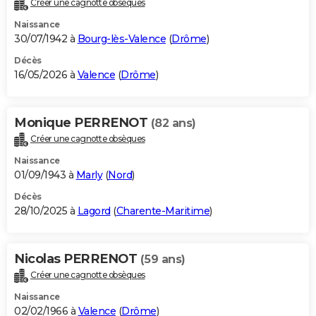
Créer une cagnotte obsèques
City break
Voyage de noces
Climat
Destinations
Voyage nature
Forum
+
PHOTO
Naissance
30/07/1942 à
Bourg-lès-Valence
(
Drôme
)
GUIDES D'ACHAT
Décès
16/05/2026 à
Valence
(
Drôme
)
BONS PLANS
CARTE DE VOEUX
Monique PERRENOT
(82 ans)
Carte Bonne année
Carte Pâques
Carte de Noël
Carte Saint-Valentin
Carte d'anniversaire
DICTIONNAIRE
Créer une cagnotte obsèques
Biographies
Expressions
Dictionnaire
Citations
Proverbes
PROGRAMME TV
Naissance
01/09/1943 à
Marly
(
Nord
)
COPAINS D'AVANT
Décès
28/10/2025 à
Lagord
(
Charente-Maritime
)
Se connecter
Collèges
Universités
Service militaire
S'inscrire
Lycées
Primaires
Entreprises
Avis de recherche
AVIS DE DÉCÈS
FORUM
Nicolas PERRENOT
(59 ans)
Lifestyle
Sport
Television
Cinema
Bricolage
Culture
Auto
Voyage
Créer une cagnotte obsèques
Naissance
02/02/1966 à
Valence
(
Drôme
)